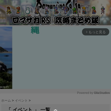
もっと見る
arrow_forward_ios
Powered by 
GliaStudios
ホーム
>
イベント
>
M
u
「 イベント 」 一覧