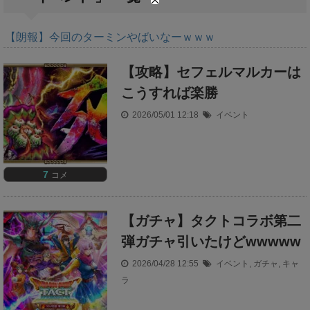
t
e
【朗報】今回のターミンやばいなーｗｗｗ
【攻略】セフェルマルカーは
こうすれば楽勝
2026/05/01 12:18
イベント
7
コメ
【ガチャ】タクトコラボ第二
弾ガチャ引いたけどwwwww
2026/04/28 12:55
イベント
,
ガチャ
,
キャ
ラ