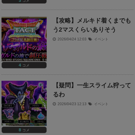
3
コメ
【攻略】メルキド着くまでも
う2マスくらいありそう
2026/04/24 12:03
イベント
4
コメ
【疑問】一生スライム狩って
るわ
2026/04/23 12:13
イベント
8
コメ