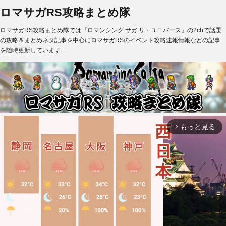
ロマサガRS攻略まとめ隊
ロマサガRS攻略まとめ隊では『ロマンシング サガ リ・ユニバース』の2chで話題
の攻略＆まとめネタ記事を中心にロマサガRSのイベント攻略速報情報などの記事
を随時更新しています.
もっと見る
arrow_forward_ios