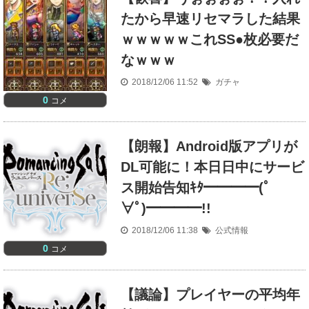
たから早速リセマラした結果
ｗｗｗｗｗこれSS●枚必要だ
なｗｗｗ
2018/12/06 11:52
ガチャ
0
コメ
【朗報】Android版アプリが
DL可能に！本日日中にサービ
ス開始告知ｷﾀ━━━━(ﾟ
∀ﾟ)━━━━!!
2018/12/06 11:38
公式情報
0
コメ
【議論】プレイヤーの平均年