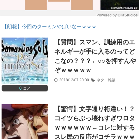
Powered by 
GliaStudios
【朗報】今回のターミンやばいなーｗｗｗ
M
u
t
【質問】スマン、訓練用のエ
e
ネルギーが手に入るのってど
こなの？？？←○○を押すんや
ぞｗｗｗｗｗ
2018/12/07 20:00
ネタ・雑談
0
コメ
【驚愕】文字通り桁違い！？
コイツらぶっ壊れすぎワロタ
ｗｗｗｗｗｗ←コレに対する
スレ民の反応がコチラｗｗｗ