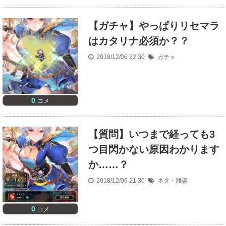
【ガチャ】やっぱりリセマラ
はカタリナ必須か？？
2018/12/06 22:30
ガチャ
0
コメ
【質問】いつまで経っても3
つ目閃かない原因わかります
か……？
2018/12/06 21:30
ネタ・雑談
0
コメ