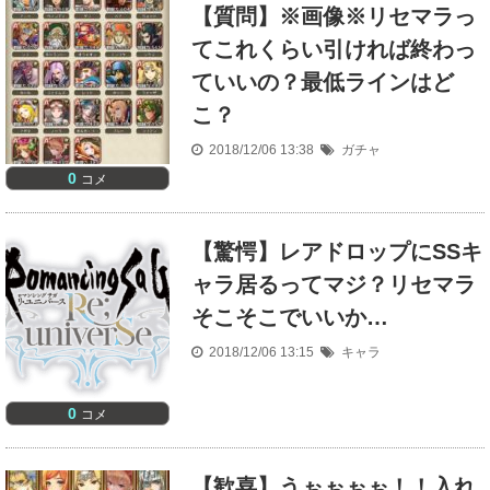
【質問】※画像※リセマラっ
てこれくらい引ければ終わっ
ていいの？最低ラインはど
こ？
2018/12/06 13:38
ガチャ
0
コメ
【驚愕】レアドロップにSSキ
ャラ居るってマジ？リセマラ
そこそこでいいか…
2018/12/06 13:15
キャラ
0
コメ
【歓喜】うぉぉぉぉ！！入れ