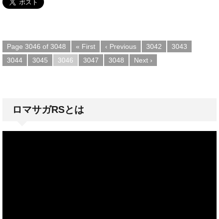
Page 3046 of 3048
« First
‹ Previous
3042
3043
3044
3045
3046
3047
3048
Next ›
ロマサガRSとは