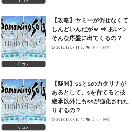
1
コメ
【攻略】ヤミーが倒せなくて
しんどいんだがｗ ⇒ あいつ
そんな序盤に出てくるの？
2018/12/07 11:30
ネタ・雑談
0
コメ
【疑問】ssとsのカタリナが
あるとして、sを育てると技
継承以外にもssが強化された
りするの？
2018/12/07 10:46
ネタ・雑談
0
コメ