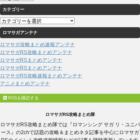
ー
カテゴリー
カ
イ
カ
ブ
テ
ロマサガアンテナ
ゴ
リ
ロマサガ攻略まとめ速報アンテナ
ー
ロマサガRS攻略まとめアンテナ
ロマサガRSまとめアンテナ
ロマサガRSまとめアンテナ
ロマサガRS攻略速報まとめアンテナ
アニメまとめアンテナ
RSSを購読する
ロマサガRS攻略まとめ隊
ロマサガRS攻略まとめ隊では『ロマンシング サガ リ・ユニバ
ース』の2chで話題の攻略＆まとめネタ記事を中心にロマサガ