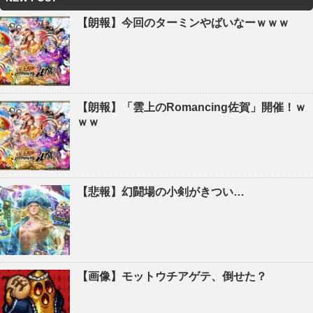
【朗報】今回のターミンやばいなーｗｗｗ
【朗報】「雲上のRomancing佐賀」開催！ｗ
ｗｗ
【悲報】幻闘場の小剣がきつい…
【画像】モットウチアゲテ、倒せた？