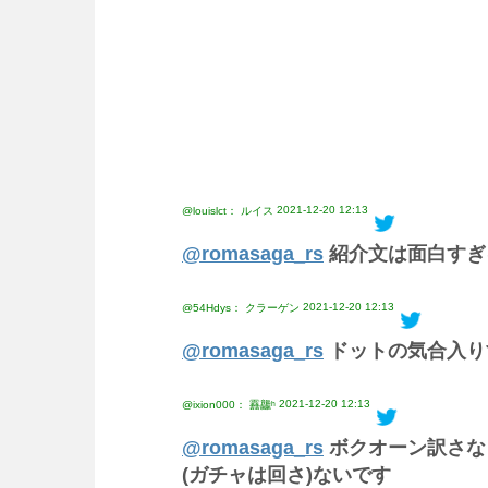
2021-12-20 12:13
@louislct： ルイス
@romasaga_rs
紹介文は面白すぎ
2021-12-20 12:13
@54Hdys： クラーゲン
@romasaga_rs
ドットの気合入り
2021-12-20 12:13
@ixion000： 䨺龘ʰ
@romasaga_rs
ボクオーン訳さなき
(ガチャは回さ)ないです