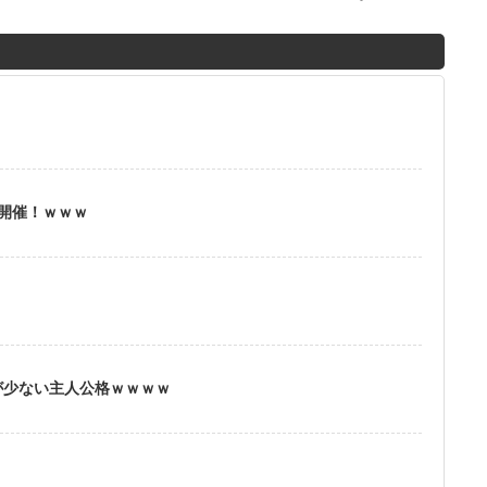
M
u
t
e
」開催！ｗｗｗ
？
が少ない主人公格ｗｗｗｗ