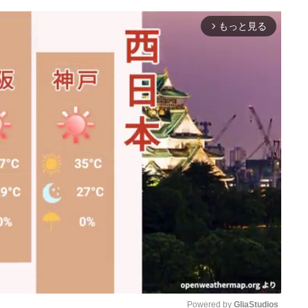
もっと見る
arrow_forward_ios
Powered by 
GliaStudios