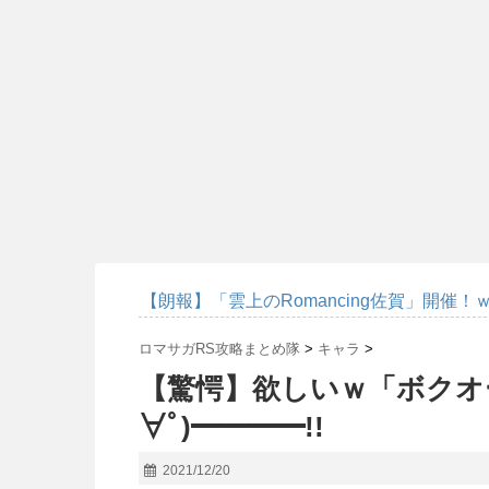
【朗報】「雲上のRomancing佐賀」開催！
ロマサガRS攻略まとめ隊
>
キャラ
>
【驚愕】欲しいｗ「ボクオー
∀ﾟ)━━━━!!
2021/12/20