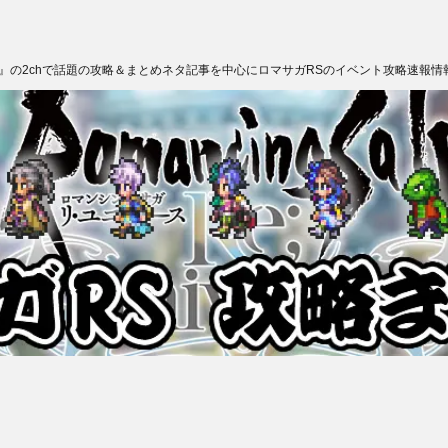
ス』の2chで話題の攻略＆まとめネタ記事を中心にロマサガRSのイベント攻略速報情