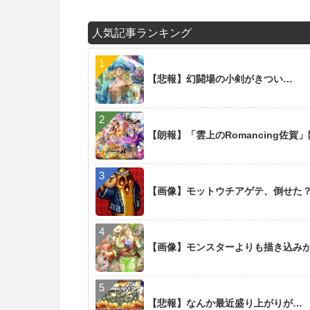
人気記事ランキング
【悲報】幻闘場の小剣がきつい…
【朗報】「雲上のRomancing佐賀
【画像】モットウチアゲテ、倒せた
【画像】モンスターよりも描き込み
【悲報】なんか最近盛り上がりが…