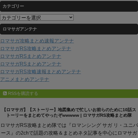
ー
カテゴリー
カ
イ
カ
ブ
テ
ロマサガアンテナ
ゴ
リ
ロマサガ攻略まとめ速報アンテナ
ー
ロマサガRS攻略まとめアンテナ
ロマサガRSまとめアンテナ
ロマサガRSまとめアンテナ
ロマサガRS攻略速報まとめアンテナ
アニメまとめアンテナ
RSSを購読する
【ロマサガ】【ストーリー】地図集めで忙しいお前らのために10話ス
トーリーをまとめてやったぞwwwww | ロマサガRS攻略まとめ隊
ロマサガRS攻略まとめ隊では『ロマンシング サガ リ・ユニバ
ース』の2chで話題の攻略＆まとめネタ記事を中心にロマサガ