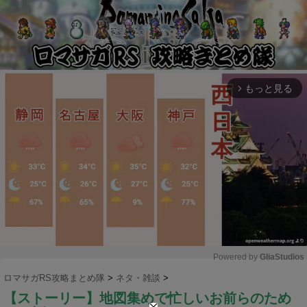
もっと見る
arrow_forward_ios
Powered by 
GliaStudios
ロマサガRS攻略まとめ隊
>
ネタ・雑談
>
M
【ストーリー】地図集めで忙しいお前らのため
u