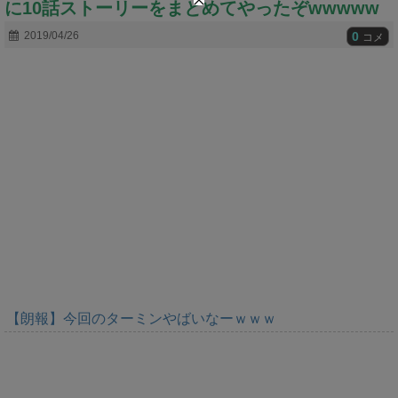
に10話ストーリーをまとめてやったぞwwwww
t
e
0
2019/04/26
コメ
【朗報】今回のターミンやばいなーｗｗｗ