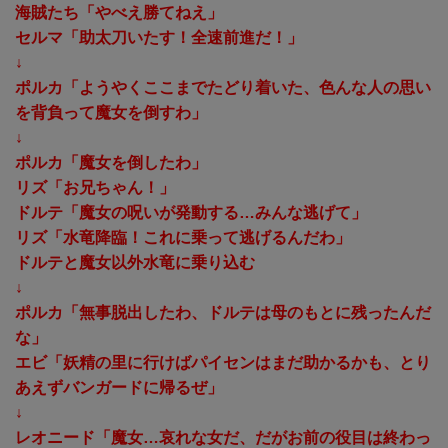
海賊たち「やべえ勝てねえ」
セルマ「助太刀いたす！全速前進だ！」
↓
ポルカ「ようやくここまでたどり着いた、色んな人の思い
を背負って魔女を倒すわ」
↓
ポルカ「魔女を倒したわ」
リズ「お兄ちゃん！」
ドルテ「魔女の呪いが発動する…みんな逃げて」
リズ「水竜降臨！これに乗って逃げるんだわ」
ドルテと魔女以外水竜に乗り込む
↓
ポルカ「無事脱出したわ、ドルテは母のもとに残ったんだ
な」
エビ「妖精の里に行けばパイセンはまだ助かるかも、とり
あえずバンガードに帰るぜ」
↓
レオニード「魔女…哀れな女だ、だがお前の役目は終わっ