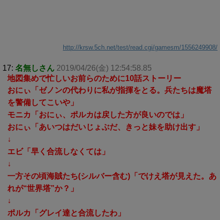
http://krsw.5ch.net/test/read.cgi/gamesm/1556249908/
17:
名無しさん
2019/04/26(金) 12:54:58.85
地図集めで忙しいお前らのために10話ストーリー
おにぃ「ゼノンの代わりに私が指揮をとる。兵たちは魔塔
を警備してこいや」
モニカ「おにぃ、ポルカは戻した方が良いのでは」
おにぃ「あいつはだいじょぶだ、きっと妹を助け出す」
↓
エビ「早く合流しなくては」
↓
一方その頃海賊たち(シルバー含む)「でけえ塔が見えた。あ
れが“世界塔”か？」
↓
ポルカ「グレイ達と合流したわ」