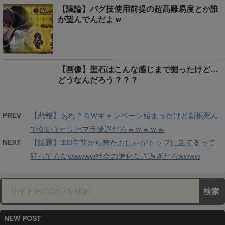
【議論】バグ技使用前提の超高難易度とか誰
が望んでんだよｗ
【画像】聖石はこんな感じまで掘ったけど…
どうなんだろう？？？
PREV
【悲報】あれ？ＧＷキャンペーン始まったけど新規死ん
でない？⇐リセマラ優遇だろｗｗｗｗｗ
NEXT
【話題】300年前から来たおにぃがトップに立てるって
狂ってるなwwwww社会の進化なさ過ぎだろwwww
NEW POST