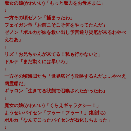
魔女の娘(かわいい)「もっと魔力をお母さまに」
↓
一方その頃ゼノン「捕まったわ」
フェイガン帝「お前こそこそ何をやってたんだ」
ゼノン「ポルカが妹を救い出し予言通り災厄が来るわやべ
えなあ」
↓
リズ「お兄ちゃんが来てる！私も行かないと」
ドルテ「まだ動くには早いわ」
↓
一方その頃海賊たち「世界塔どう攻略するんだよ…やべえ
幽霊船だ」
ギャロン「生きてる状態で召喚されたかったわ」
↓
魔女の娘(かわいい)「くらえギャラクシー！」
ようせいパイセン「フゥー！フゥー！」(相討ち)
ポルカ「なんてこったパイセンが石化しちまった」
↓