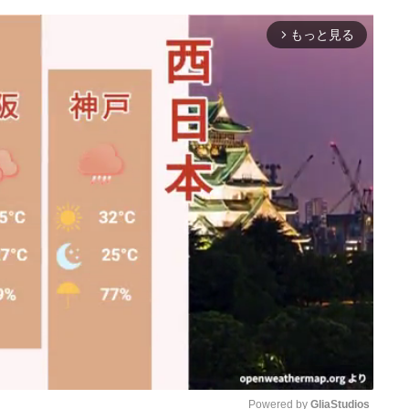
もっと見る
arrow_forward_ios
Powered by 
GliaStudios