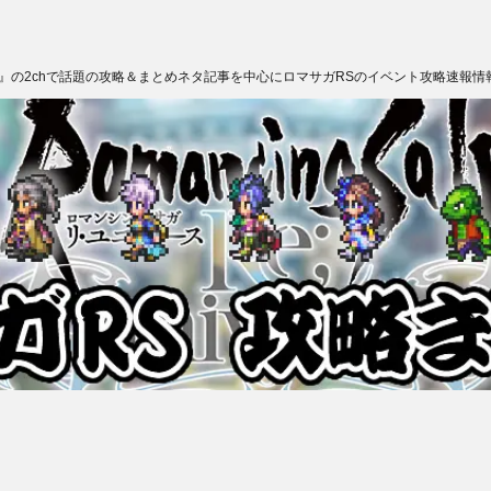
ス』の2chで話題の攻略＆まとめネタ記事を中心にロマサガRSのイベント攻略速報情