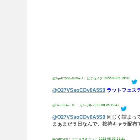
2022-08-05 19:30
@2qeI7QGjbrE6WyU： はぐれメタ
@O27VSsoCDv0A5S0
ラットフェス
2022-08-05 19:41
@Garu3Garu10： ガルガル
@O27VSsoCDv0A5S0
同じく詰まって
まぁまだ５日なんで、接待キャラ配布で
2022-08-05 21:21
@eatloved： ユースタス.キッド