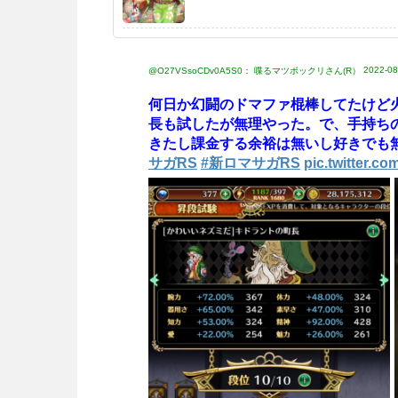
2022-08
@O27VSsoCDv0A5S0： 喋るマツボックリさん(R）
何日か幻闘のドマファ棍棒してたけど
長も試したが無理やった。で、手持ち
きたし課金する余裕は無いし好きでも
サガRS
#新ロマサガRS
pic.twitter.c