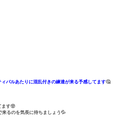
ティバルあたりに混乱付きの練達が来る予感してます
🤔
ます😵
来るのを気長に待ちましょう💦