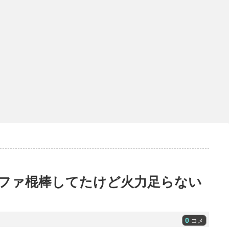
ファ棍棒してたけど火力足らない
0
コメ