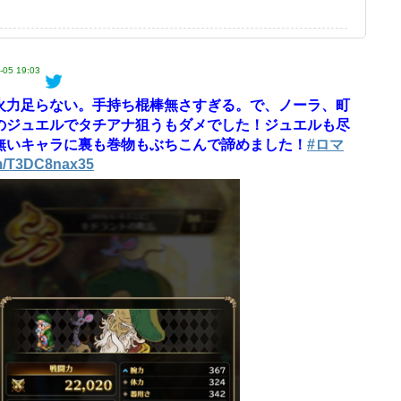
-05 19:03
火力足らない。手持ち棍棒無さすぎる。で、ノーラ、町
のジュエルでタチアナ狙うもダメでした！ジュエルも尽
無いキャラに裏も巻物もぶちこんで諦めました！
#ロマ
om/T3DC8nax35