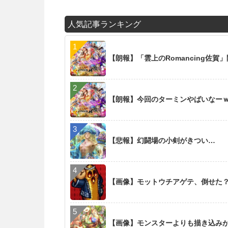
人気記事ランキング
【朗報】「雲上のRomancing佐賀
【朗報】今回のターミンやばいなー
【悲報】幻闘場の小剣がきつい…
【画像】モットウチアゲテ、倒せた
【画像】モンスターよりも描き込み