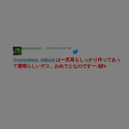
2022-10-20 07:39
@SS48209827：
@syoukera_mikosi
はー尻尾もしっかり作ってあっ
て素晴らしいデス、おめでとなのですー♪🙌✨