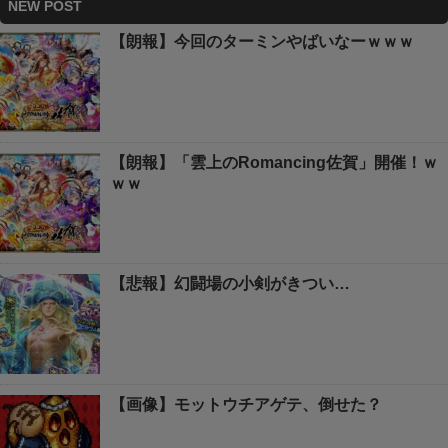
NEW POST
【朗報】今回のターミンやばいなーｗｗｗ
【朗報】「雲上のRomancing佐賀」開催！ｗ
ｗｗ
【悲報】幻闘場の小剣がきつい…
【画像】モットウチアゲテ、倒せた？