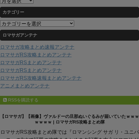
ー
カテゴリー
カ
イ
カ
ブ
テ
ロマサガアンテナ
ゴ
リ
ロマサガ攻略まとめ速報アンテナ
ー
ロマサガRS攻略まとめアンテナ
ロマサガRSまとめアンテナ
ロマサガRSまとめアンテナ
ロマサガRS攻略速報まとめアンテナ
アニメまとめアンテナ
RSSを購読する
【ロマサガ】【画像】ヴァルドーの旦那ぬいぐるみが届いていたｗｗｗ
ｗｗｗｗ | ロマサガRS攻略まとめ隊
ロマサガRS攻略まとめ隊では『ロマンシング サガ リ・ユニバ