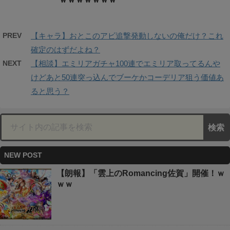
PREV
【キャラ】おとこのアビ追撃発動しないの俺だけ？これ
確定のはずだよね？
NEXT
【相談】エミリアガチャ100連でエミリア取ってるんや
けどあと50連突っ込んでブーケかコーデリア狙う価値あ
ると思う？
NEW POST
【朗報】「雲上のRomancing佐賀」開催！ｗ
ｗｗ