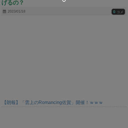
げるの？
t
e
0
2023/01/18
コメ
【朗報】「雲上のRomancing佐賀」開催！ｗｗｗ