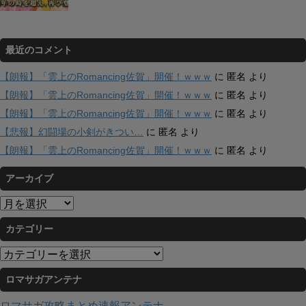
最近のコメント
【朗報】「雲上のRomancing佐賀」開催！ｗｗｗ
に
匿名
より
【朗報】「雲上のRomancing佐賀」開催！ｗｗｗ
に
匿名
より
【朗報】「雲上のRomancing佐賀」開催！ｗｗｗ
に
匿名
より
【悲報】幻闘場の小剣がきつい…
に
匿名
より
【朗報】「雲上のRomancing佐賀」開催！ｗｗｗ
に
匿名
より
アーカイブ
ア
ー
カテゴリー
カ
イ
カ
ブ
テ
ロマサガアンテナ
ゴ
リ
ロマサガ攻略まとめ速報アンテナ