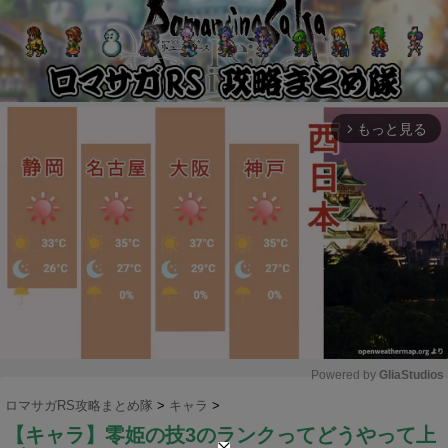
もっと見る
arrow_forward_ios
Powered by 
GliaStudios
ロマサガRS攻略まとめ隊
>
キャラ
>
M
【キャラ】零姫の技3のランクってどうやって上
u