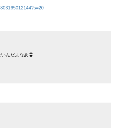
3038803165012144?s=20
いんだよなあ🤓