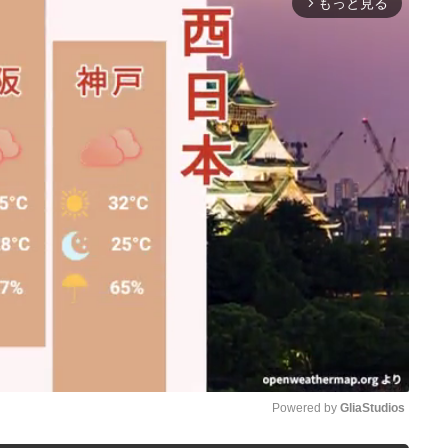
もっと見る
arrow_forward_ios
Powered by 
GliaStudios