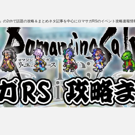
ス』の2chで話題の攻略＆まとめネタ記事を中心にロマサガRSのイベント攻略速報情