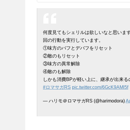
何度見てもシェリルは欲しいなと思います
回の行動を実行しています。
①味方のバフとデバフをリセット
②敵のもリセット
③味方の異常解除
④敵のも解除
しかも消費BPが軽い上に、継承が出来る
#ロマサガRS
pic.twitter.com/6GcK9AMl5f
— ハリモ＠ロマサガRS (@harimodora)
A