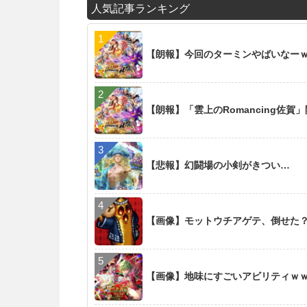
人気記事ランキング
【朗報】今回のターミンやばいなー
【朗報】「雲上のRomancing佐賀
【悲報】幻闘場の小剣がきつい…
【画像】モットウチアゲテ、倒せた
【画像】地味にすごいアビリティｗ