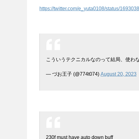
https://twitter.com/e_yuta0108/status/169
こういうテクニカルなのって結局、使わな
— づお王子 (@774t074)
August 20, 2023
230f must have auto down buff