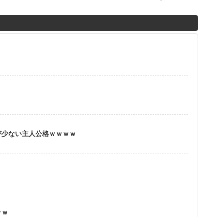
M
u
t
？
e
が少ない主人公格ｗｗｗｗ
ｗｗ