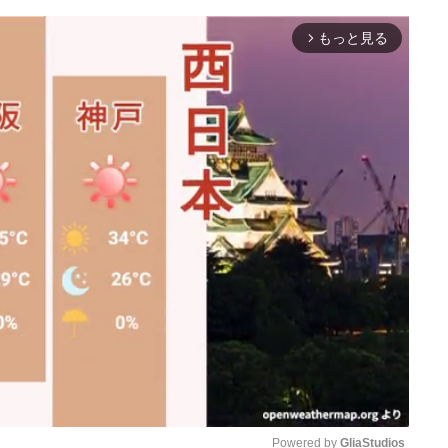
もっと見る
arrow_forward_ios
Powered by 
GliaStudios