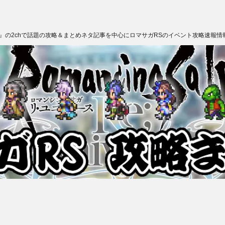
ス』の2chで話題の攻略＆まとめネタ記事を中心にロマサガRSのイベント攻略速報情