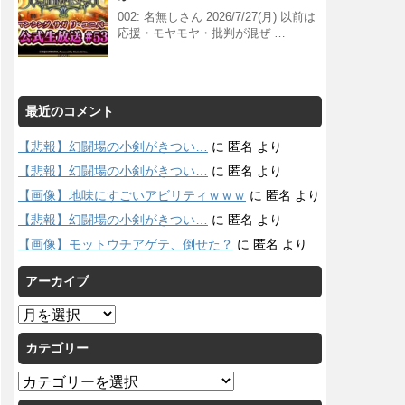
002: 名無しさん 2026/7/27(月) 以前は
応援・モヤモヤ・批判が混ぜ …
最近のコメント
【悲報】幻闘場の小剣がきつい…
に
匿名
より
【悲報】幻闘場の小剣がきつい…
に
匿名
より
【画像】地味にすごいアビリティｗｗｗ
に
匿名
より
【悲報】幻闘場の小剣がきつい…
に
匿名
より
【画像】モットウチアゲテ、倒せた？
に
匿名
より
アーカイブ
ア
ー
カテゴリー
カ
イ
カ
ブ
テ