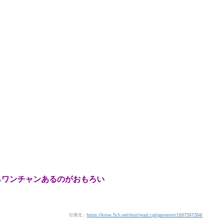
らワンチャンあるのがおもろい
引用元：
https://krsw.5ch.net/test/read.cgi/gamesm/1697597284/