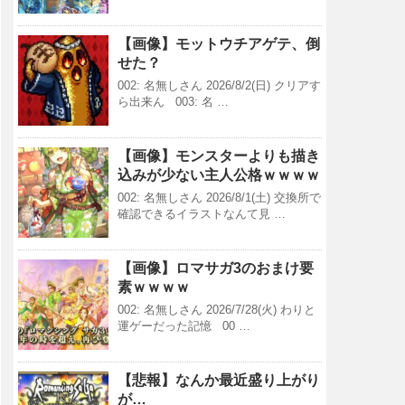
【画像】モットウチアゲテ、倒
せた？
002: 名無しさん 2026/8/2(日) クリアす
ら出来ん 003: 名 …
【画像】モンスターよりも描き
込みが少ない主人公格ｗｗｗｗ
002: 名無しさん 2026/8/1(土) 交換所で
確認できるイラストなんて見 …
【画像】ロマサガ3のおまけ要
素ｗｗｗｗ
002: 名無しさん 2026/7/28(火) わりと
運ゲーだった記憶 00 …
【悲報】なんか最近盛り上がり
が…