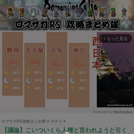
もっと見る
arrow_forward_ios
Powered by 
GliaStudios
ロマサガRS攻略まとめ隊
>
ガチャ
>
M
【議論】こいついくら人権と言われようと引く
u