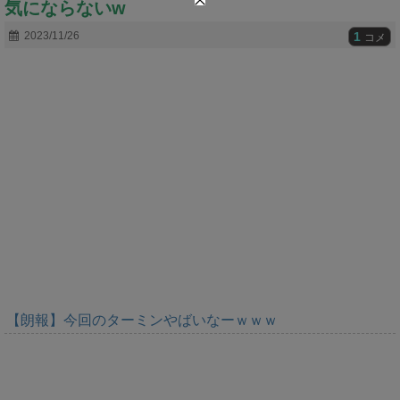
気にならないw
t
e
1
2023/11/26
コメ
【朗報】今回のターミンやばいなーｗｗｗ