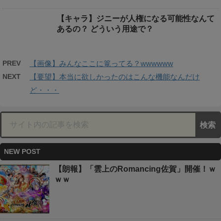
【キャラ】ジニーが人権になる可能性なんて
あるの？ どういう用途で？
PREV
【画像】みんなここに篭ってる？wwwwww
NEXT
【要望】本当に欲しかったのはこんな機能なんだけ
ど・・・
NEW POST
【朗報】「雲上のRomancing佐賀」開催！ｗ
ｗｗ