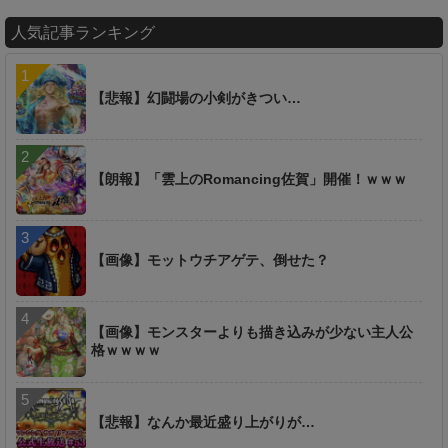
人気記事ランキング
【悲報】幻闘場の小剣がきつい…
【朗報】「雲上のRomancing佐賀」開催！ｗｗｗ
【画像】モットウチアゲテ、倒せた？
【画像】モンスターよりも描き込みが少ない主人公
格ｗｗｗｗ
【悲報】なんか最近盛り上がりが…