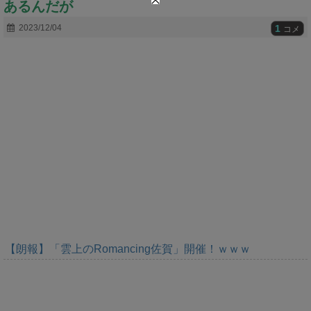
あるんだが
t
e
1
2023/12/04
コメ
【朗報】「雲上のRomancing佐賀」開催！ｗｗｗ