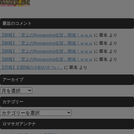
最近のコメント
【朗報】「雲上のRomancing佐賀」開催！ｗｗｗ
に
匿名
より
【朗報】「雲上のRomancing佐賀」開催！ｗｗｗ
に
匿名
より
【朗報】「雲上のRomancing佐賀」開催！ｗｗｗ
に
匿名
より
【朗報】「雲上のRomancing佐賀」開催！ｗｗｗ
に
匿名
より
【悲報】幻闘場の小剣がきつい…
に
匿名
より
アーカイブ
ア
ー
カテゴリー
カ
イ
カ
ブ
テ
ロマサガアンテナ
ゴ
リ