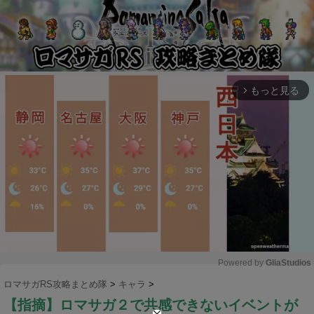
もっと見る
arrow_forward_ios
Powered by 
GliaStudios
ロマサガRS攻略まとめ隊
>
キャラ
>
M
【指摘】ロマサガ２で共感できないイベントが
u