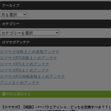
アーカイブ
ア
ー
カテゴリー
カ
イ
カ
ブ
テ
ロマサガアンテナ
ゴ
リ
ロマサガ攻略まとめ速報アンテナ
ー
ロマサガRS攻略まとめアンテナ
ロマサガRSまとめアンテナ
ロマサガRSまとめアンテナ
ロマサガRS攻略速報まとめアンテナ
アニメまとめアンテナ
RSSを購読する
【ロマサガ】【相談】バーバラとアイシャ、どっちを交換すべき？？ |