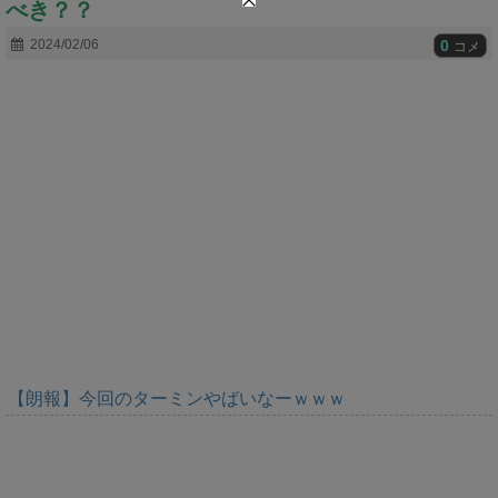
べき？？
t
e
0
2024/02/06
コメ
【朗報】今回のターミンやばいなーｗｗｗ