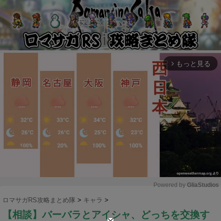
もっと見る
arrow_forward_ios
Powered by 
GliaStudios
ロマサガRS攻略まとめ隊
>
キャラ
>
M
【相談】バーバラとアイシャ、どっちを交換す
u