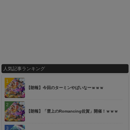
人気記事ランキング
【朗報】今回のターミンやばいなーｗｗｗ
【朗報】「雲上のRomancing佐賀」開催！ｗｗｗ