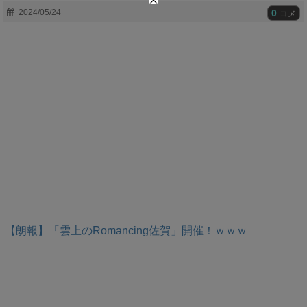
t
0
2024/05/24
コメ
e
【朗報】「雲上のRomancing佐賀」開催！ｗｗｗ