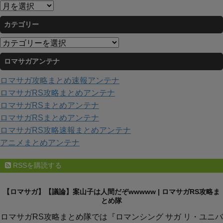
ア
ー
カテゴリー
カ
イ
カ
ブ
テ
ロマサガアンテナ
ゴ
リ
ロマサガ攻略まとめ速報アンテナ
ー
ロマサガRS攻略まとめアンテナ
ロマサガRSまとめアンテナ
ロマサガRSまとめアンテナ
ロマサガRS攻略速報まとめアンテナ
アニメまとめアンテナ
RSSを購読する
【ロマサガ】【議論】案山子は人間だぞwwwww | ロマサガRS攻略ま
とめ隊
ロマサガRS攻略まとめ隊では『ロマンシング サガ リ・ユニバ