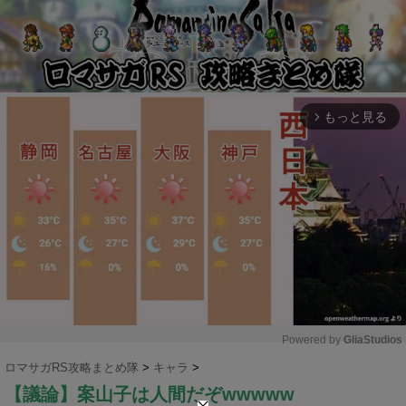
もっと見る
arrow_forward_ios
Powered by 
GliaStudios
ロマサガRS攻略まとめ隊
>
キャラ
>
M
【議論】案山子は人間だぞwwwww
u