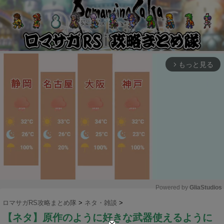
もっと見る
arrow_forward_ios
Powered by 
GliaStudios
ロマサガRS攻略まとめ隊
>
ネタ・雑談
>
M
【ネタ】原作のように好きな武器使えるように
u