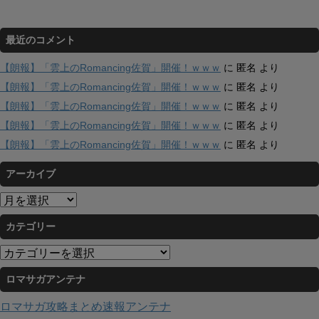
最近のコメント
【朗報】「雲上のRomancing佐賀」開催！ｗｗｗ
に
匿名
より
【朗報】「雲上のRomancing佐賀」開催！ｗｗｗ
に
匿名
より
【朗報】「雲上のRomancing佐賀」開催！ｗｗｗ
に
匿名
より
【朗報】「雲上のRomancing佐賀」開催！ｗｗｗ
に
匿名
より
【朗報】「雲上のRomancing佐賀」開催！ｗｗｗ
に
匿名
より
アーカイブ
ア
ー
カテゴリー
カ
イ
カ
ブ
テ
ロマサガアンテナ
ゴ
リ
ロマサガ攻略まとめ速報アンテナ
ー