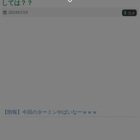
しては？？
t
e
3
2024/07/24
コメ
【朗報】今回のターミンやばいなーｗｗｗ