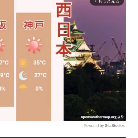
もっと見る
arrow_forward_ios
Powered by 
GliaStudios