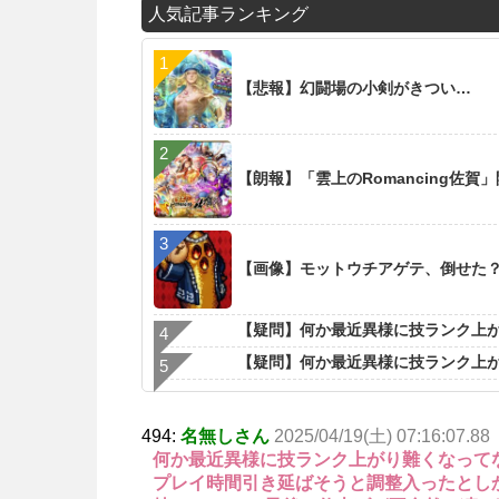
人気記事ランキング
【悲報】幻闘場の小剣がきつい…
【朗報】「雲上のRomancing佐賀
【画像】モットウチアゲテ、倒せた
【疑問】何か最近異様に技ランク上
【疑問】何か最近異様に技ランク上
494:
名無しさん
2025/04/19(土) 07:16:07.88
何か最近異様に技ランク上がり難くなって
プレイ時間引き延ばそうと調整入ったとし