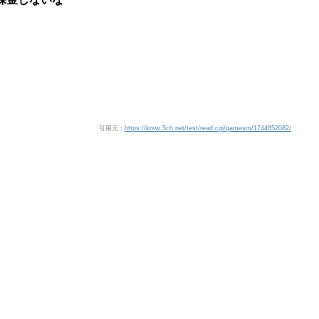
引用元：
https://krsw.5ch.net/test/read.cgi/gamesm/1744852082/