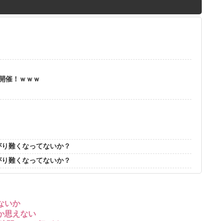
M
u
t
e
」開催！ｗｗｗ
？
がり難くなってないか？
がり難くなってないか？
ないか
か思えない