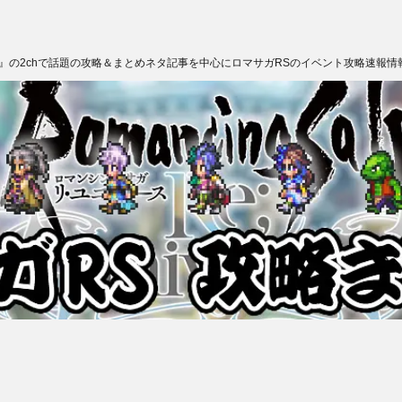
ス』の2chで話題の攻略＆まとめネタ記事を中心にロマサガRSのイベント攻略速報情