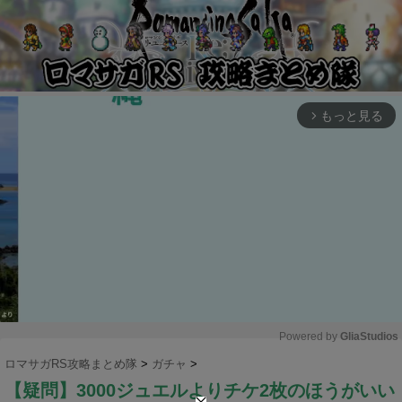
もっと見る
arrow_forward_ios
Powered by 
GliaStudios
ロマサガRS攻略まとめ隊
>
ガチャ
>
M
【疑問】3000ジュエルよりチケ2枚のほうがいい
u