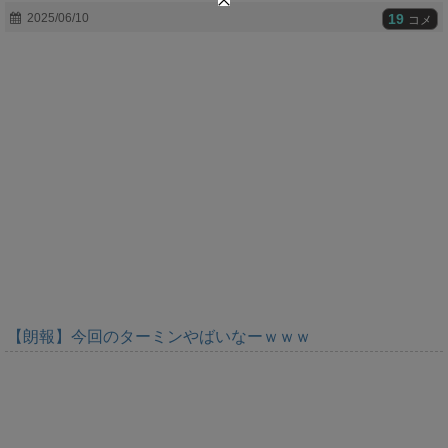
t
19
2025/06/10
コメ
e
【朗報】今回のターミンやばいなーｗｗｗ