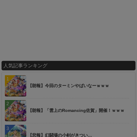
人気記事ランキング
【朗報】今回のターミンやばいなーｗｗｗ
【朗報】「雲上のRomancing佐賀」開催！ｗｗｗ
【悲報】幻闘場の小剣がきつい…