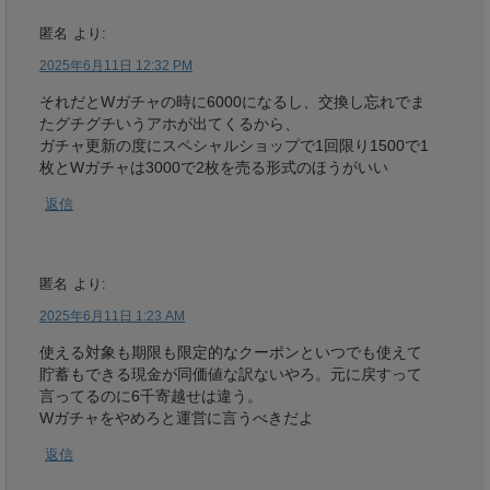
匿名
より:
2025年6月11日 12:32 PM
それだとWガチャの時に6000になるし、交換し忘れでま
たグチグチいうアホが出てくるから、
ガチャ更新の度にスペシャルショップで1回限り1500で1
枚とWガチャは3000で2枚を売る形式のほうがいい
返信
匿名
より:
2025年6月11日 1:23 AM
使える対象も期限も限定的なクーポンといつでも使えて
貯蓄もできる現金が同価値な訳ないやろ。元に戻すって
言ってるのに6千寄越せは違う。
Wガチャをやめろと運営に言うべきだよ
返信