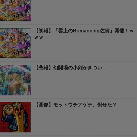
【朗報】「雲上のRomancing佐賀」開催！ｗ
ｗｗ
【悲報】幻闘場の小剣がきつい…
【画像】モットウチアゲテ、倒せた？