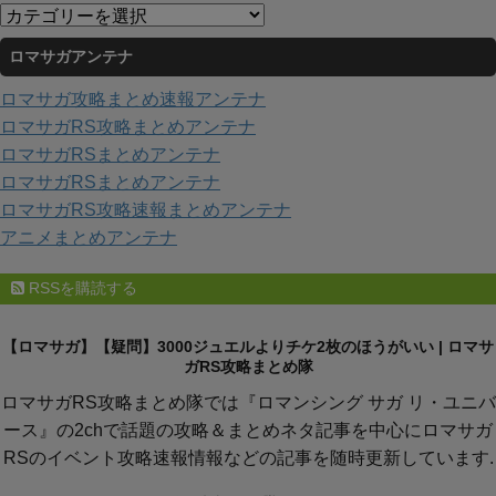
イ
カ
ブ
テ
ロマサガアンテナ
ゴ
リ
ロマサガ攻略まとめ速報アンテナ
ー
ロマサガRS攻略まとめアンテナ
ロマサガRSまとめアンテナ
ロマサガRSまとめアンテナ
ロマサガRS攻略速報まとめアンテナ
アニメまとめアンテナ
RSSを購読する
【ロマサガ】【疑問】3000ジュエルよりチケ2枚のほうがいい | ロマサ
ガRS攻略まとめ隊
ロマサガRS攻略まとめ隊では『ロマンシング サガ リ・ユニバ
ース』の2chで話題の攻略＆まとめネタ記事を中心にロマサガ
RSのイベント攻略速報情報などの記事を随時更新しています.