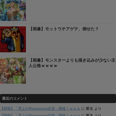
【画像】モットウチアゲテ、倒せた？
【画像】モンスターよりも描き込みが少ない主
人公格ｗｗｗｗ
最近のコメント
【朗報】「雲上のRomancing佐賀」開催！ｗｗｗ
に
匿名
より
【朗報】「雲上のRomancing佐賀」開催！ｗｗｗ
に
匿名
より