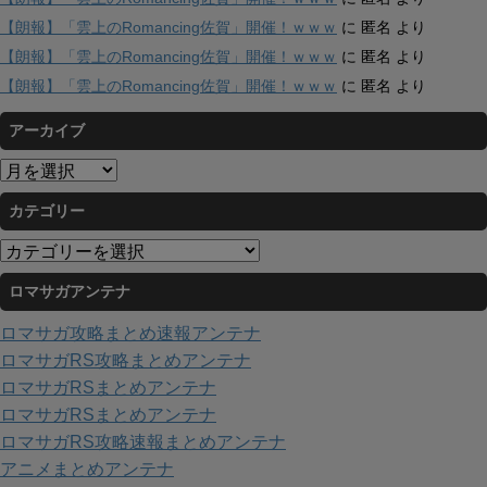
【朗報】「雲上のRomancing佐賀」開催！ｗｗｗ
に
匿名
より
【朗報】「雲上のRomancing佐賀」開催！ｗｗｗ
に
匿名
より
【朗報】「雲上のRomancing佐賀」開催！ｗｗｗ
に
匿名
より
アーカイブ
ア
ー
カテゴリー
カ
イ
カ
ブ
テ
ロマサガアンテナ
ゴ
リ
ロマサガ攻略まとめ速報アンテナ
ー
ロマサガRS攻略まとめアンテナ
ロマサガRSまとめアンテナ
ロマサガRSまとめアンテナ
ロマサガRS攻略速報まとめアンテナ
アニメまとめアンテナ