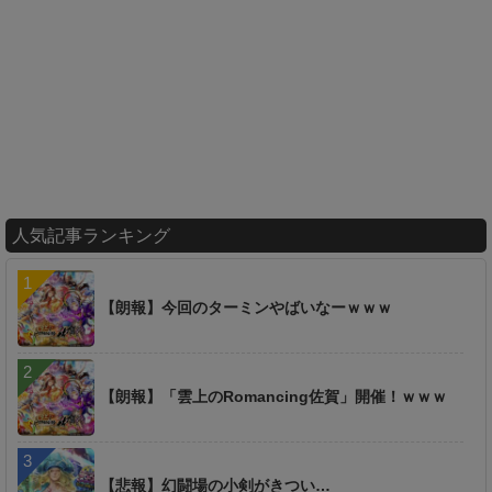
人気記事ランキング
【朗報】今回のターミンやばいなーｗｗｗ
【朗報】「雲上のRomancing佐賀」開催！ｗｗｗ
【悲報】幻闘場の小剣がきつい…