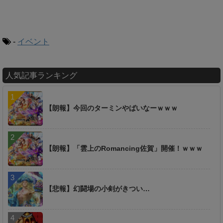
-
イベント
人気記事ランキング
【朗報】今回のターミンやばいなーｗｗｗ
【朗報】「雲上のRomancing佐賀」開催！ｗｗｗ
【悲報】幻闘場の小剣がきつい…