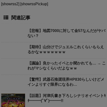
[showrss2] [showrssPickup]
関連記事
【悲報】地図7000に対して金57なんだがヤバ
ない？
【期待】山分けでジュエルこれくらいもらえ
るかなｗｗｗｗｗｗｗ
【議論】良かったイベとか聞かれても… → こ
れがマシなくらいだよなｗｗ
【驚愕】武器石推奨現界HP830らしいけどメ
インよりすぐ限界になるわ…
【話題】河津氏書き下ろしシナリオイベントｷ
ﾀ━━━(ﾟ∀ﾟ)━━━!!