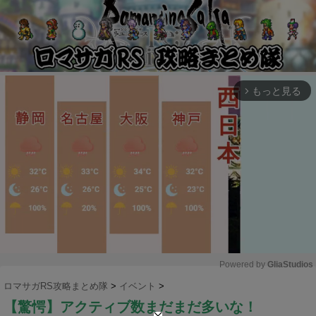
もっと見る
arrow_forward_ios
Powered by 
GliaStudios
ロマサガRS攻略まとめ隊
>
イベント
>
M
【驚愕】アクティブ数まだまだ多いな！
u