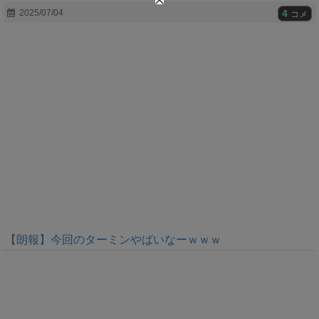
t
4
2025/07/04
コメ
e
【朗報】今回のターミンやばいなーｗｗｗ