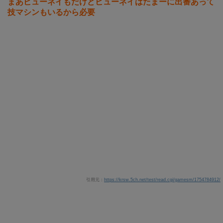
まあビューネイもだけどビューネイはたまーに出番あって
技マシンもいるから必要
引用元：
https://krsw.5ch.net/test/read.cgi/gamesm/1754784912/