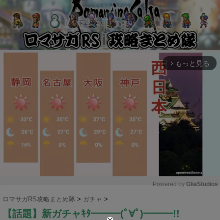
もっと見る
arrow_forward_ios
Powered by 
GliaStudios
ロマサガRS攻略まとめ隊
>
ガチャ
>
M
【話題】新ガチャｷﾀ━━━(ﾟ∀ﾟ)━━━!!
u