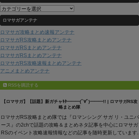
イ
カ
ブ
テ
ロマサガアンテナ
ゴ
リ
ロマサガ攻略まとめ速報アンテナ
ー
ロマサガRS攻略まとめアンテナ
ロマサガRSまとめアンテナ
ロマサガRSまとめアンテナ
ロマサガRS攻略速報まとめアンテナ
アニメまとめアンテナ
RSSを購読する
【ロマサガ】【話題】新ガチャｷﾀ━━━(ﾟ∀ﾟ)━━━!! | ロマサガRS攻
略まとめ隊
ロマサガRS攻略まとめ隊では『ロマンシング サガ リ・ユニバ
ース』の2chで話題の攻略＆まとめネタ記事を中心にロマサガ
RSのイベント攻略速報情報などの記事を随時更新しています.