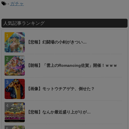
-
ガチャ
人気記事ランキング
【悲報】幻闘場の小剣がきつい…
【朗報】「雲上のRomancing佐賀」開催！ｗｗｗ
【画像】モットウチアゲテ、倒せた？
【悲報】なんか最近盛り上がりが…