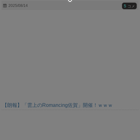
t
5
2025/08/14
コメ
e
【朗報】「雲上のRomancing佐賀」開催！ｗｗｗ