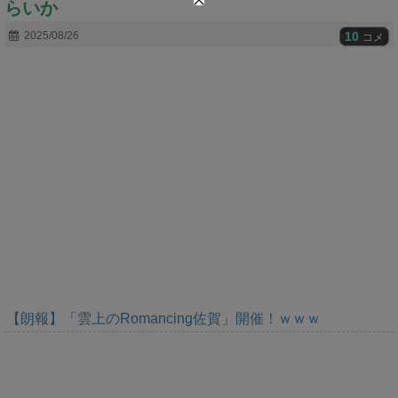
らいか
t
e
10
2025/08/26
コメ
【朗報】「雲上のRomancing佐賀」開催！ｗｗｗ