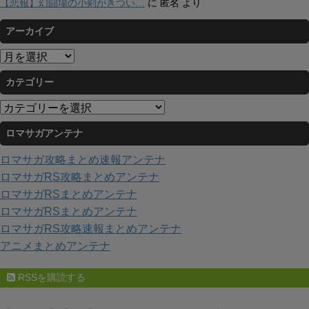
【悲報】幻闘場の小剣がきつい…
に
匿名
より
アーカイブ
ア
ー
カテゴリー
カ
イ
カ
ブ
テ
ロマサガアンテナ
ゴ
リ
ロマサガ攻略まとめ速報アンテナ
ー
ロマサガRS攻略まとめアンテナ
ロマサガRSまとめアンテナ
ロマサガRSまとめアンテナ
ロマサガRS攻略速報まとめアンテナ
アニメまとめアンテナ
RSSを購読する