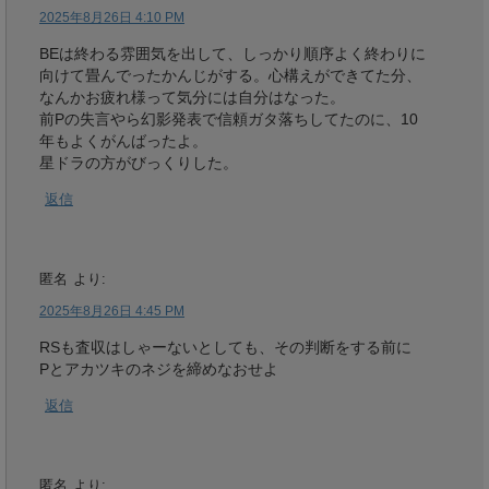
2025年8月26日 4:10 PM
BEは終わる雰囲気を出して、しっかり順序よく終わりに
向けて畳んでったかんじがする。心構えができてた分、
なんかお疲れ様って気分には自分はなった。
前Pの失言やら幻影発表で信頼ガタ落ちしてたのに、10
年もよくがんばったよ。
星ドラの方がびっくりした。
返信
匿名
より:
2025年8月26日 4:45 PM
RSも査収はしゃーないとしても、その判断をする前に
Pとアカツキのネジを締めなおせよ
返信
匿名
より: