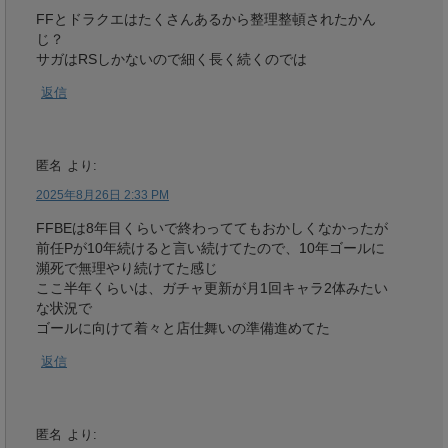
FFとドラクエはたくさんあるから整理整頓されたかん
じ？
サガはRSしかないので細く長く続くのでは
返信
匿名
より:
2025年8月26日 2:33 PM
FFBEは8年目くらいで終わっててもおかしくなかったが
前任Pが10年続けると言い続けてたので、10年ゴールに
瀕死で無理やり続けてた感じ
ここ半年くらいは、ガチャ更新が月1回キャラ2体みたい
な状況で
ゴールに向けて着々と店仕舞いの準備進めてた
返信
匿名
より: