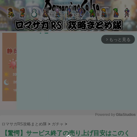
もっと見る
arrow_forward_ios
Powered by 
GliaStudios
ロマサガRS攻略まとめ隊
>
ガチャ
>
M
【驚愕】サービス終了の売り上げ目安はこのく
u