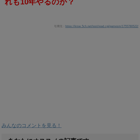
れも10年やるのか？
引用元：
https://krsw.5ch.net/test/read.cgi/gamesm/1755780522/
みんなのコメントを見る！