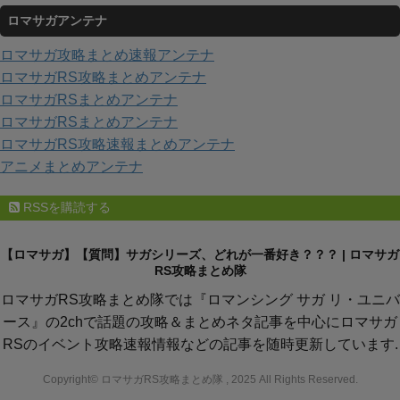
テ
ロマサガアンテナ
ゴ
リ
ロマサガ攻略まとめ速報アンテナ
ー
ロマサガRS攻略まとめアンテナ
ロマサガRSまとめアンテナ
ロマサガRSまとめアンテナ
ロマサガRS攻略速報まとめアンテナ
アニメまとめアンテナ
RSSを購読する
【ロマサガ】【質問】サガシリーズ、どれが一番好き？？？ | ロマサガ
RS攻略まとめ隊
ロマサガRS攻略まとめ隊では『ロマンシング サガ リ・ユニバ
ース』の2chで話題の攻略＆まとめネタ記事を中心にロマサガ
RSのイベント攻略速報情報などの記事を随時更新しています.
Copyright© ロマサガRS攻略まとめ隊 , 2025 All Rights Reserved.