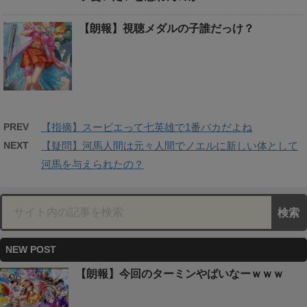
【朗報】視聴メダルの子誰だっけ？
PREV
【指摘】スービエって七英雄で1番バカだよね
NEXT
【疑問】河馬人間は元々人間でノエルに新しい体として
河馬を与えられたの？
NEW POST
【朗報】今回のターミンやばいなーｗｗｗ