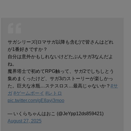
サガシリーズ(ロマサガ以降も含む)で皆さんはどれ
が1番好きですか？
自分は意外かもしれないけどたぶんサガ3なんだよ
ね。
魔界塔士で初めてRPG触って、サガ2でしちしとう
集めまくったけど、サガ3のストーリーが楽しかっ
た。巨大な水瓶…ステスロス…最高じゃないか？
#サ
ガ
#ゲームボーイ
#レトロ
pic.twitter.com/gE8ayj3moo
— いくらちゃんはおこ (@JeYpp12ds859421)
August 27, 2025