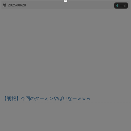
t
4
2025/08/28
コメ
e
【朗報】今回のターミンやばいなーｗｗｗ