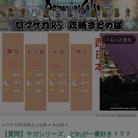
もっと見る
arrow_forward_ios
Powered by 
GliaStudios
ロマサガRS攻略まとめ隊
>
未分類
>
M
【質問】サガシリーズ、どれが一番好き？？？
u