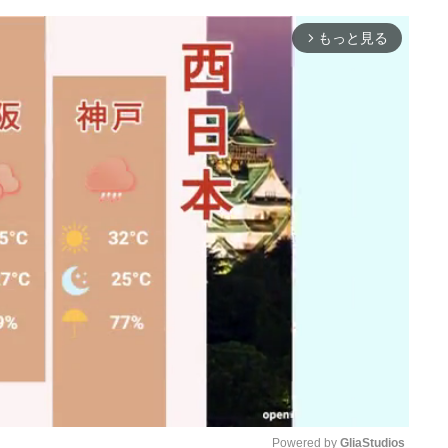
もっと見る
arrow_forward_ios
Powered by 
GliaStudios