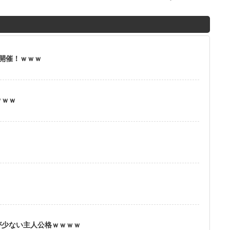
M
u
t
」開催！ｗｗｗ
e
ｗｗｗ
？
が少ない主人公格ｗｗｗｗ