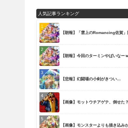
人気記事ランキング
【朗報】「雲上のRomancing佐賀
【朗報】今回のターミンやばいなー
【悲報】幻闘場の小剣がきつい…
【画像】モットウチアゲテ、倒せた
【画像】モンスターよりも描き込み