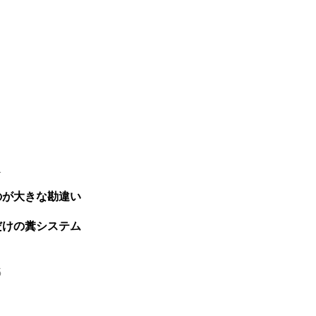
1
のが大きな勘違い
だけの糞システム
5