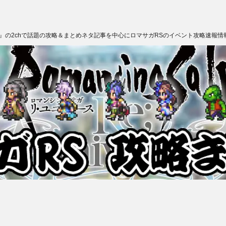
ス』の2chで話題の攻略＆まとめネタ記事を中心にロマサガRSのイベント攻略速報情