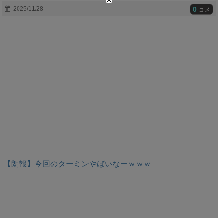
t
0
2025/11/28
コメ
e
【朗報】今回のターミンやばいなーｗｗｗ