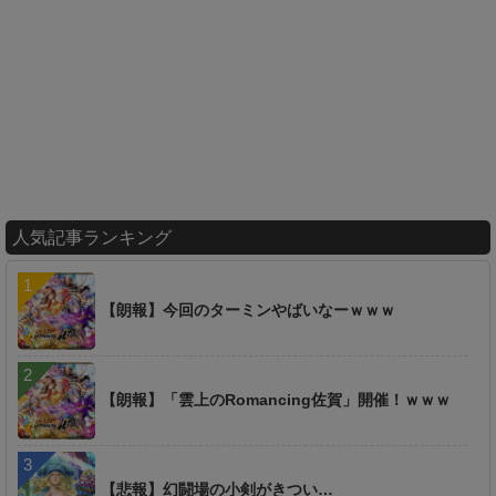
人気記事ランキング
【朗報】今回のターミンやばいなーｗｗｗ
【朗報】「雲上のRomancing佐賀」開催！ｗｗｗ
【悲報】幻闘場の小剣がきつい…