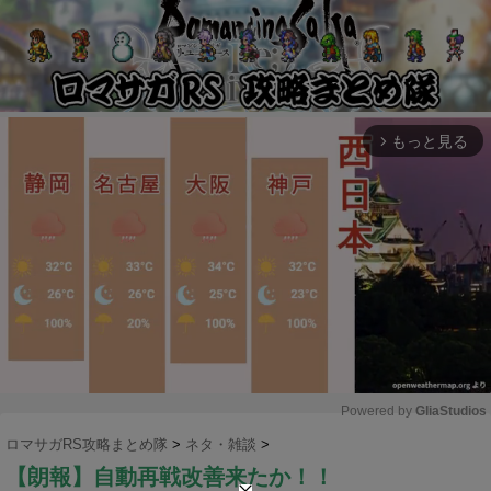
もっと見る
arrow_forward_ios
Powered by 
GliaStudios
ロマサガRS攻略まとめ隊
>
ネタ・雑談
>
M
【朗報】自動再戦改善来たか！！
u