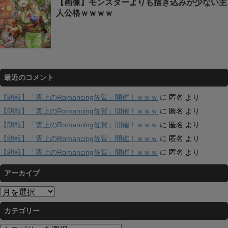
【画像】モンスターよりも描き込みが少ない主
人公格ｗｗｗｗ
最近のコメント
【朗報】「雲上のRomancing佐賀」開催！ｗｗｗ
に
匿名
より
【朗報】「雲上のRomancing佐賀」開催！ｗｗｗ
に
匿名
より
【朗報】「雲上のRomancing佐賀」開催！ｗｗｗ
に
匿名
より
【朗報】「雲上のRomancing佐賀」開催！ｗｗｗ
に
匿名
より
【朗報】「雲上のRomancing佐賀」開催！ｗｗｗ
に
匿名
より
アーカイブ
ア
ー
カテゴリー
カ
イ