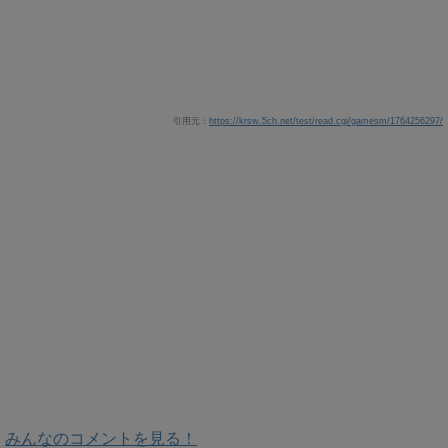
引用元：
https://krsw.5ch.net/test/read.cgi/gamesm/1764256297/
みんなのコメントを見る！