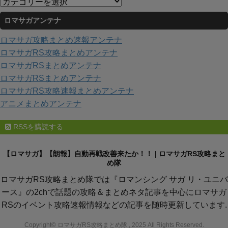
カ
ブ
テ
ロマサガアンテナ
ゴ
リ
ロマサガ攻略まとめ速報アンテナ
ー
ロマサガRS攻略まとめアンテナ
ロマサガRSまとめアンテナ
ロマサガRSまとめアンテナ
ロマサガRS攻略速報まとめアンテナ
アニメまとめアンテナ
RSSを購読する
【ロマサガ】【朗報】自動再戦改善来たか！！ | ロマサガRS攻略まと
め隊
ロマサガRS攻略まとめ隊では『ロマンシング サガ リ・ユニバ
ース』の2chで話題の攻略＆まとめネタ記事を中心にロマサガ
RSのイベント攻略速報情報などの記事を随時更新しています.
Copyright© ロマサガRS攻略まとめ隊 , 2025 All Rights Reserved.