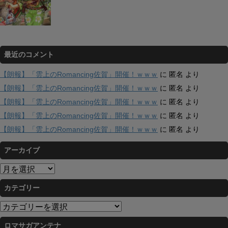
最近のコメント
【朗報】「雲上のRomancing佐賀」開催！ｗｗｗ
に
匿名
より
【朗報】「雲上のRomancing佐賀」開催！ｗｗｗ
に
匿名
より
【朗報】「雲上のRomancing佐賀」開催！ｗｗｗ
に
匿名
より
【朗報】「雲上のRomancing佐賀」開催！ｗｗｗ
に
匿名
より
【朗報】「雲上のRomancing佐賀」開催！ｗｗｗ
に
匿名
より
アーカイブ
ア
ー
カテゴリー
カ
イ
カ
ブ
テ
ロマサガアンテナ
ゴ