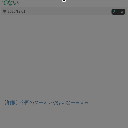
てない
t
e
2
2025/12/01
コメ
【朗報】今回のターミンやばいなーｗｗｗ