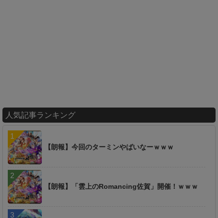
人気記事ランキング
【朗報】今回のターミンやばいなーｗｗｗ
【朗報】「雲上のRomancing佐賀」開催！ｗｗｗ