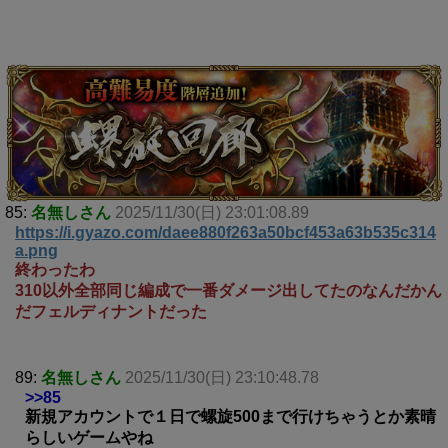
85:
名無しさん
2025/11/30(日) 23:01:08.89
https://i.gyazo.com/daee880f263a50bcf453a63b535c314
a.png
終わったわ
310以外全部同じ編成で一番ダメージ出してたのなんだかん
だフェルディナントだった
89:
名無しさん
2025/11/30(日) 23:10:48.78
>>85
新規アカウントで１日で螺旋500まで行けちゃうとか素晴
らしいゲームやね