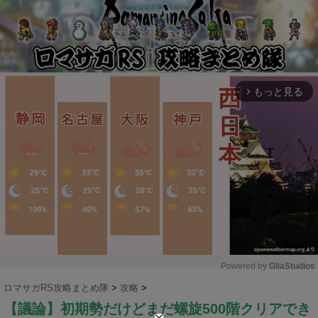
もっと見る
arrow_forward_ios
Powered by 
GliaStudios
ロマサガRS攻略まとめ隊
>
攻略
>
M
【議論】初期勢だけどまだ螺旋500階クリアでき
u