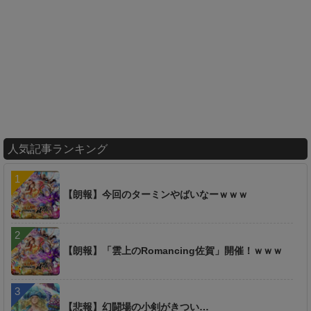
人気記事ランキング
【朗報】今回のターミンやばいなーｗｗｗ
【朗報】「雲上のRomancing佐賀」開催！ｗｗｗ
【悲報】幻闘場の小剣がきつい…