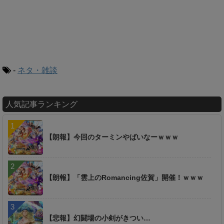
-
ネタ・雑談
人気記事ランキング
【朗報】今回のターミンやばいなーｗｗｗ
【朗報】「雲上のRomancing佐賀」開催！ｗｗｗ
【悲報】幻闘場の小剣がきつい…