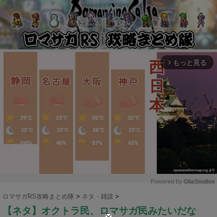
もっと見る
arrow_forward_ios
Powered by 
GliaStudios
ロマサガRS攻略まとめ隊
>
ネタ・雑談
>
M
【ネタ】オクトラ民、ロマサガ民みたいだな
u