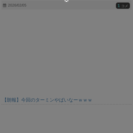
t
1
2026/02/05
コメ
e
【朗報】今回のターミンやばいなーｗｗｗ