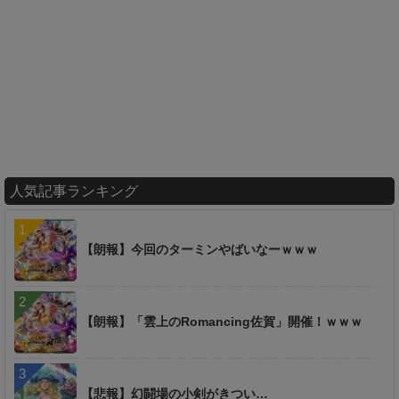
人気記事ランキング
【朗報】今回のターミンやばいなーｗｗｗ
【朗報】「雲上のRomancing佐賀」開催！ｗｗｗ
【悲報】幻闘場の小剣がきつい…