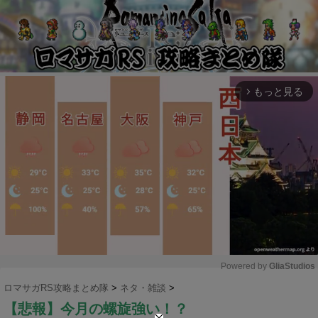
もっと見る
arrow_forward_ios
Powered by 
GliaStudios
ロマサガRS攻略まとめ隊
>
ネタ・雑談
>
M
【悲報】今月の螺旋強い！？
u