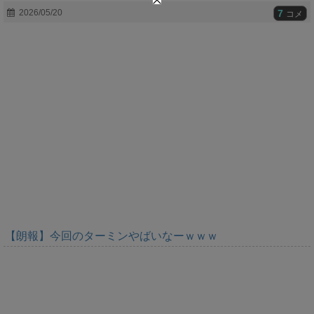
t
7
2026/05/20
コメ
e
【朗報】今回のターミンやばいなーｗｗｗ