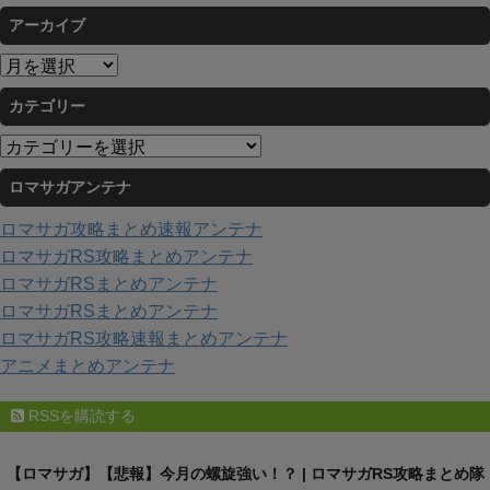
アーカイブ
ア
ー
カテゴリー
カ
イ
カ
ブ
テ
ロマサガアンテナ
ゴ
リ
ロマサガ攻略まとめ速報アンテナ
ー
ロマサガRS攻略まとめアンテナ
ロマサガRSまとめアンテナ
ロマサガRSまとめアンテナ
ロマサガRS攻略速報まとめアンテナ
アニメまとめアンテナ
RSSを購読する
【ロマサガ】【悲報】今月の螺旋強い！？ | ロマサガRS攻略まとめ隊