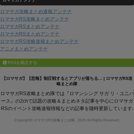
ゴ
リ
ロマサガ攻略まとめ速報アンテナ
ー
ロマサガRS攻略まとめアンテナ
ロマサガRSまとめアンテナ
ロマサガRSまとめアンテナ
ロマサガRS攻略速報まとめアンテナ
アニメまとめアンテナ
RSSを購読する
【ロマサガ】【悲報】制圧戦するとアプリが落ちる… | ロマサガRS攻
略まとめ隊
ロマサガRS攻略まとめ隊では『ロマンシング サガ リ・ユニバ
ース』の2chで話題の攻略＆まとめネタ記事を中心にロマサガ
RSのイベント攻略速報情報などの記事を随時更新しています.
Copyright© ロマサガRS攻略まとめ隊 , 2026 All Rights Reserved.