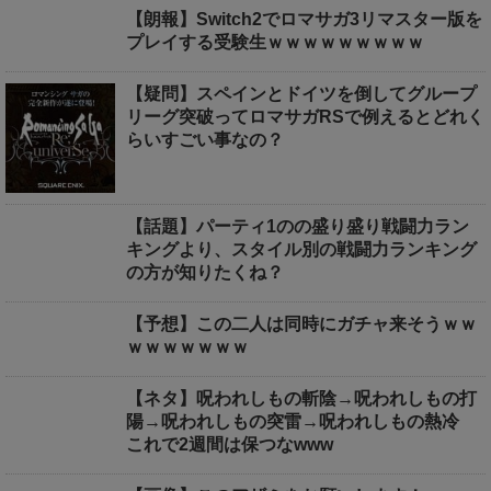
【朗報】Switch2でロマサガ3リマスター版を
プレイする受験生ｗｗｗｗｗｗｗｗｗ
【疑問】スペインとドイツを倒してグループ
リーグ突破ってロマサガRSで例えるとどれく
らいすごい事なの？
【話題】パーティ1のの盛り盛り戦闘力ラン
キングより、スタイル別の戦闘力ランキング
の方が知りたくね？
【予想】この二人は同時にガチャ来そうｗｗ
ｗｗｗｗｗｗｗ
【ネタ】呪われしもの斬陰→呪われしもの打
陽→呪われしもの突雷→呪われしもの熱冷
これで2週間は保つなwww