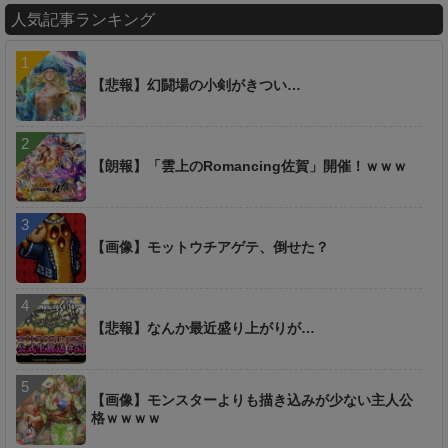
人気記事ランキング
【悲報】幻闘場の小剣がきつい…
【朗報】「雲上のRomancing佐賀」開催！ｗｗｗ
【画像】モットウチアゲテ、倒せた？
【悲報】なんか最近盛り上がりが…
【画像】モンスターよりも描き込みが少ない主人公
格ｗｗｗｗ