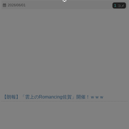
t
1
2026/06/01
コメ
e
【朗報】「雲上のRomancing佐賀」開催！ｗｗｗ