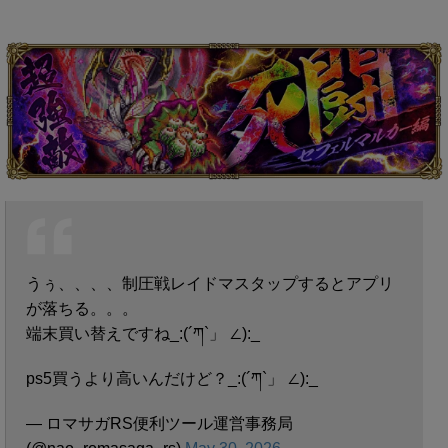
うぅ、、、、制圧戦レイドマスタップするとアプリ
が落ちる。。。
端末買い替えですね_:(´ཀ`」 ∠):_
ps5買うより高いんだけど？_:(´ཀ`」 ∠):_
— ロマサガRS便利ツール運営事務局