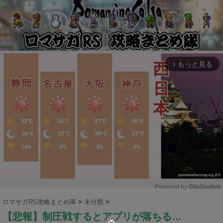
もっと見る
arrow_forward_ios
Powered by 
GliaStudios
ロマサガRS攻略まとめ隊
>
未分類
>
M
【悲報】制圧戦するとアプリが落ちる…
u