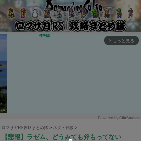
もっと見る
arrow_forward_ios
Powered by 
GliaStudios
ロマサガRS攻略まとめ隊
>
ネタ・雑談
>
M
【悲報】ラゼム、どうみても斧もってない
u