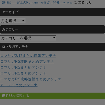
【朗報】「雲上のRomancing佐賀」開催！ｗｗｗ
に
匿名
より
アーカイブ
ア
ー
カテゴリー
カ
イ
カ
ブ
テ
ロマサガアンテナ
ゴ
リ
ロマサガ攻略まとめ速報アンテナ
ー
ロマサガRS攻略まとめアンテナ
ロマサガRSまとめアンテナ
ロマサガRSまとめアンテナ
ロマサガRS攻略速報まとめアンテナ
アニメまとめアンテナ
RSSを購読する