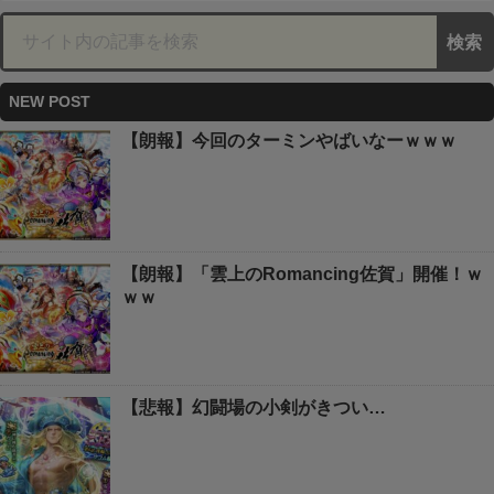
NEW POST
【朗報】今回のターミンやばいなーｗｗｗ
【朗報】「雲上のRomancing佐賀」開催！ｗ
ｗｗ
【悲報】幻闘場の小剣がきつい…