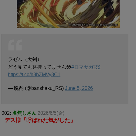
ラゼム（大剣）
どう見ても斧持ってません😳
#ロマサガRS
https://t.co/h8hZMVy8C1
— 晩酌 (@banshaku_RS)
June 5, 2026
002:
名無しさん
2026/6/5(金)
デス様「呼ばれた気がした」