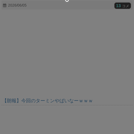
t
13
2026/06/05
コメ
e
【朗報】今回のターミンやばいなーｗｗｗ