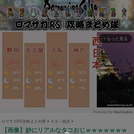
もっと見る
arrow_forward_ios
Powered by 
GliaStudios
ロマサガRS攻略まとめ隊
>
ネタ・雑談
>
M
【画像】妙にリアルなタコおじｗｗｗｗｗｗｗ
u