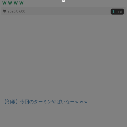
ｗｗｗｗ
t
e
1
2026/07/06
コメ
【朗報】今回のターミンやばいなーｗｗｗ