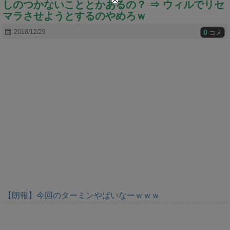
しのつかないこととかあるの？ ⇒ ウィルでリセ
t
e
マラさせようとするのやめろｗ
0
2018/12/29
コメ
【朗報】今回のターミンやばいなーｗｗｗ