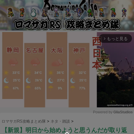
もっと見る
arrow_forward_ios
Powered by 
GliaStudios
ロマサガRS攻略まとめ隊
>
ネタ・雑談
>
M
【新規】明日から始めようと思うんだが取り返
u