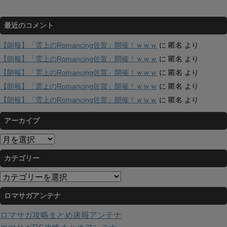
最近のコメント
【朗報】「雲上のRomancing佐賀」開催！ｗｗｗ
に
匿名
より
【朗報】「雲上のRomancing佐賀」開催！ｗｗｗ
に
匿名
より
【朗報】「雲上のRomancing佐賀」開催！ｗｗｗ
に
匿名
より
【朗報】「雲上のRomancing佐賀」開催！ｗｗｗ
に
匿名
より
【朗報】「雲上のRomancing佐賀」開催！ｗｗｗ
に
匿名
より
アーカイブ
ア
ー
カテゴリー
カ
イ
カ
ブ
テ
ロマサガアンテナ
ゴ
リ
ロマサガ攻略まとめ速報アンテナ
ー