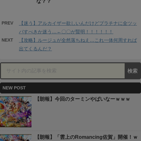
な？？
PREV
【迷う】アルカイザー欲しいんだけどプラチナに全ツッ
パすべきか迷う…←〇〇が賢明！！！！！！
NEXT
【攻略】ルージュが全然落ちねえ…これ一体何周すれば
出てくるんだ？
NEW POST
【朗報】今回のターミンやばいなーｗｗｗ
【朗報】「雲上のRomancing佐賀」開催！ｗ