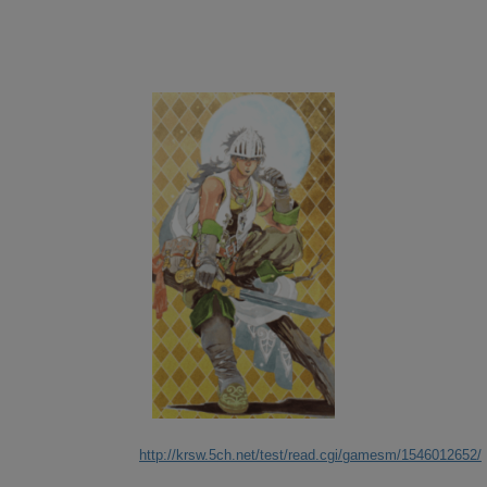
http://krsw.5ch.net/test/read.cgi/gamesm/1546012652/