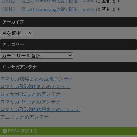
【朗報】「雲上のRomancing佐賀」開催！ｗｗｗ
に
匿名
より
【朗報】「雲上のRomancing佐賀」開催！ｗｗｗ
に
匿名
より
アーカイブ
ア
ー
カテゴリー
カ
イ
カ
ブ
テ
ロマサガアンテナ
ゴ
リ
ロマサガ攻略まとめ速報アンテナ
ー
ロマサガRS攻略まとめアンテナ
ロマサガRSまとめアンテナ
ロマサガRSまとめアンテナ
ロマサガRS攻略速報まとめアンテナ
アニメまとめアンテナ
RSSを購読する