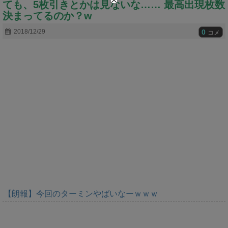
ても、5枚引きとかは見ないな…… 最高出現枚数
t
e
決まってるのか？w
0
2018/12/29
コメ
【朗報】今回のターミンやばいなーｗｗｗ