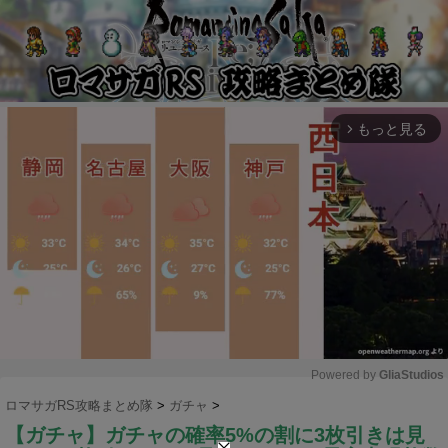
もっと見る
arrow_forward_ios
Powered by 
GliaStudios
ロマサガRS攻略まとめ隊
>
ガチャ
>
M
【ガチャ】ガチャの確率5%の割に3枚引きは見
u