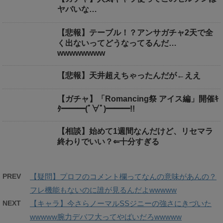
ヤバいな…
【悲報】テーブル！？アンサガチャ2天で全
く出ないってどうなってるんだ…
wwwwwwww
【悲報】天井超えちゃったんだが←ええ
【ガチャ】「Romancing祭 アイス編」開催ｷ
ﾀ━━━(ﾟ∀ﾟ)━━━!!
【相談】始めて1週間なんだけど、リセマラ
終わりでいい？⇐十分すぎる
PREV
【疑問】プロフのコメント欄ってなんの意味があんの？
フレ機能もないのに誰が見るんだよwwwww
NEXT
【キャラ】今さらノーマルSSジニーの強さにきづいた
wwwww腕力デバフ大ってやばいだろwwwww