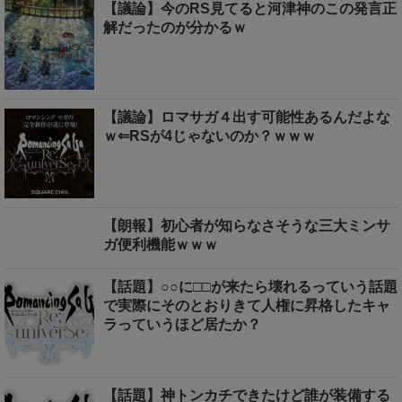
【議論】今のRS見てると河津神のこの発言正
解だったのが分かるｗ
【議論】ロマサガ４出す可能性あるんだよな
ｗ⇐RSが4じゃないのか？ｗｗｗ
【朗報】初心者が知らなさそうな三大ミンサ
ガ便利機能ｗｗｗ
【話題】○○に□□が来たら壊れるっていう話題
で実際にそのとおりきて人権に昇格したキャ
ラっていうほど居たか？
【話題】神トンカチできたけど誰が装備する