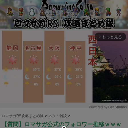
もっと見る
arrow_forward_ios
Powered by 
GliaStudios
ロマサガRS攻略まとめ隊
>
ネタ・雑談
>
M
【質問】ロマサガ公式のフォロワー推移ｗｗｗ
u