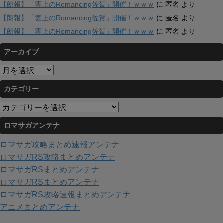
【朗報】「雲上のRomancing佐賀」開催！ｗｗｗ
に
匿名
より
【朗報】「雲上のRomancing佐賀」開催！ｗｗｗ
に
匿名
より
【朗報】「雲上のRomancing佐賀」開催！ｗｗｗ
に
匿名
より
アーカイブ
ア
ー
カテゴリー
カ
イ
カ
ブ
テ
ロマサガアンテナ
ゴ
リ
ロマサガ攻略まとめ速報アンテナ
ー
ロマサガRS攻略まとめアンテナ
ロマサガRSまとめアンテナ
ロマサガRSまとめアンテナ
ロマサガRS攻略速報まとめアンテナ
アニメまとめアンテナ