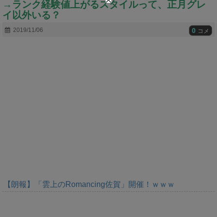
→ランク経験値上がるスタイルって、正月グレ
t
e
イ以外いる？
0
2019/11/06
コメ
【朗報】「雲上のRomancing佐賀」開催！ｗｗｗ