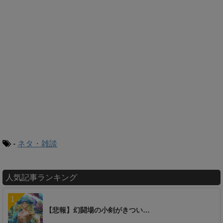
-
ネタ・雑談
人気記事ランキング
【悲報】幻闘場の小剣がきつい…