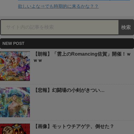
欲しいよな⇒でも時期的に来るかな？？
NEW POST
【朗報】「雲上のRomancing佐賀」開催！ｗ
ｗｗ
【悲報】幻闘場の小剣がきつい…
【画像】モットウチアゲテ、倒せた？