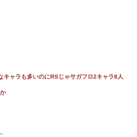
なキャラも多いのにRSじゃサガフロ2キャラ8人
るか
…