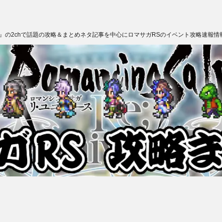
ス』の2chで話題の攻略＆まとめネタ記事を中心にロマサガRSのイベント攻略速報情