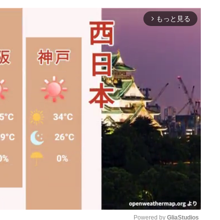
もっと見る
arrow_forward_ios
Powered by 
GliaStudios