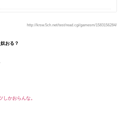
http://krsw.5ch.net/test/read.cgi/gamesm/1583156284/
た奴おる？
4
ツしかおらんな。