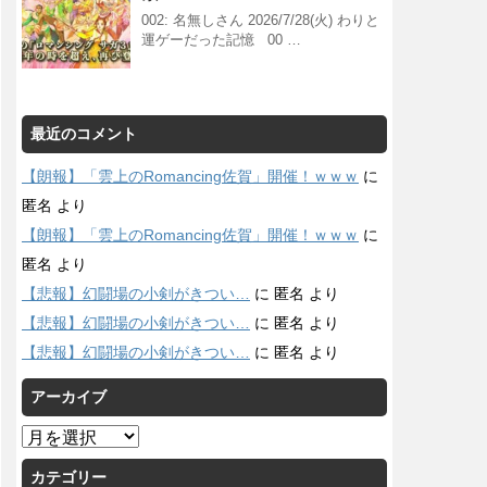
002: 名無しさん 2026/7/28(火) わりと
運ゲーだった記憶 00 …
最近のコメント
【朗報】「雲上のRomancing佐賀」開催！ｗｗｗ
に
匿名
より
【朗報】「雲上のRomancing佐賀」開催！ｗｗｗ
に
匿名
より
【悲報】幻闘場の小剣がきつい…
に
匿名
より
【悲報】幻闘場の小剣がきつい…
に
匿名
より
【悲報】幻闘場の小剣がきつい…
に
匿名
より
アーカイブ
ア
ー
カテゴリー
カ