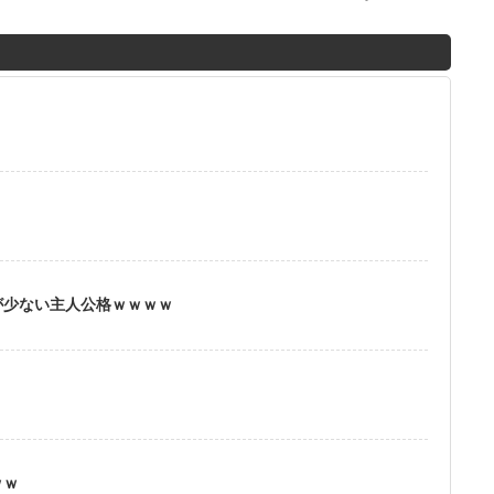
M
u
t
e
？
が少ない主人公格ｗｗｗｗ
ｗｗ