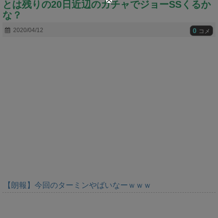
とは残りの20日近辺のガチャでジョーSSくるか
t
e
な？
0
2020/04/12
コメ
【朗報】今回のターミンやばいなーｗｗｗ