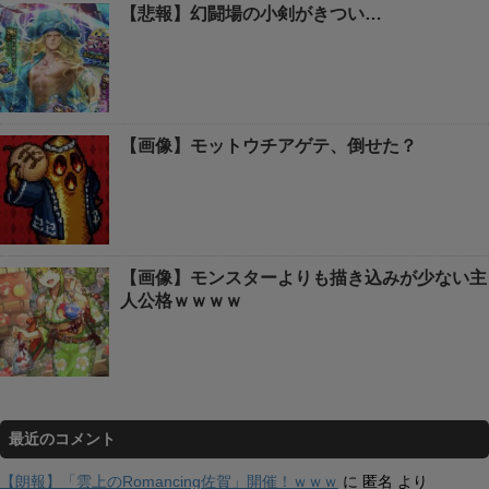
【悲報】幻闘場の小剣がきつい…
【画像】モットウチアゲテ、倒せた？
【画像】モンスターよりも描き込みが少ない主
人公格ｗｗｗｗ
最近のコメント
【朗報】「雲上のRomancing佐賀」開催！ｗｗｗ
に
匿名
より