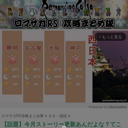
もっと見る
arrow_forward_ios
Powered by 
GliaStudios
ロマサガRS攻略まとめ隊
>
ネタ・雑談
>
M
【話題】今月ストーリー更新あんだよな？てこ
u