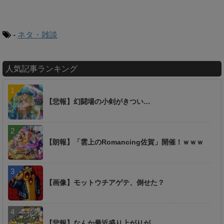
-
ネタ・雑談
人気記事ランキング
【悲報】幻闘場の小剣がきつい…
【朗報】「雲上のRomancing佐賀」開催！ｗｗｗ
【画像】モットウチアゲテ、倒せた？
【悲報】なんか最近盛り上がりが…