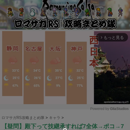
もっと見る
arrow_forward_ios
Powered by 
GliaStudios
ロマサガRS攻略まとめ隊
>
キャラ
>
M
【疑問】殿下って技継承すれば7全体→ポコ→7
u