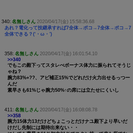
340:
名無しさん
2020/04/17(金) 15:58:36.68
あれ？電化って技継承すれば7全体→ポコ→7全体→ポコ→7
全体できる？(‘・ω・’)
358:
名無しさん
2020/04/17(金) 16:01:54.10
>>340
でもこの殿下ってスタレべボーナス体力に振られてそうじ
ゃね？
腕力83%+??、アビ補正15%でどれだけ火力出せるっつー
んだ
素早さも61%じゃ腕力50%↑の席には立たせにくいし
411:
名無しさん
2020/04/17(金) 16:08:08.78
>>358
腕力15体力13だけどちょこっとだけナユ殿下より早いだ
けだし先制には期待出来ない・・