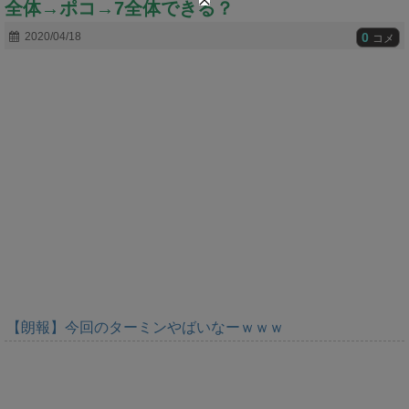
全体→ポコ→7全体できる？
t
e
0
2020/04/18
コメ
【朗報】今回のターミンやばいなーｗｗｗ