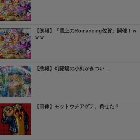
【朗報】「雲上のRomancing佐賀」開催！ｗ
ｗｗ
【悲報】幻闘場の小剣がきつい…
【画像】モットウチアゲテ、倒せた？