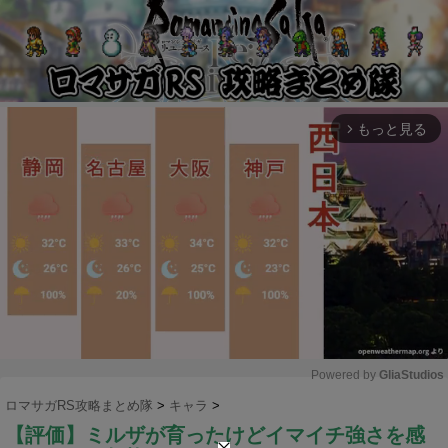
もっと見る
arrow_forward_ios
Powered by 
GliaStudios
ロマサガRS攻略まとめ隊
>
キャラ
>
M
【評価】ミルザが育ったけどイマイチ強さを感
u