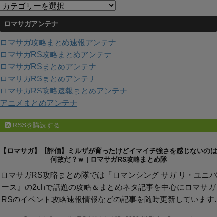
カ
ブ
テ
ロマサガアンテナ
ゴ
リ
ロマサガ攻略まとめ速報アンテナ
ー
ロマサガRS攻略まとめアンテナ
ロマサガRSまとめアンテナ
ロマサガRSまとめアンテナ
ロマサガRS攻略速報まとめアンテナ
アニメまとめアンテナ
RSSを購読する
【ロマサガ】【評価】ミルザが育ったけどイマイチ強さを感じないのは
何故だ？ｗ | ロマサガRS攻略まとめ隊
ロマサガRS攻略まとめ隊では『ロマンシング サガ リ・ユニバ
ース』の2chで話題の攻略＆まとめネタ記事を中心にロマサガ
RSのイベント攻略速報情報などの記事を随時更新しています.