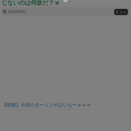
じないのは何故だ？ｗ
t
e
3
2020/04/25
コメ
【朗報】今回のターミンやばいなーｗｗｗ