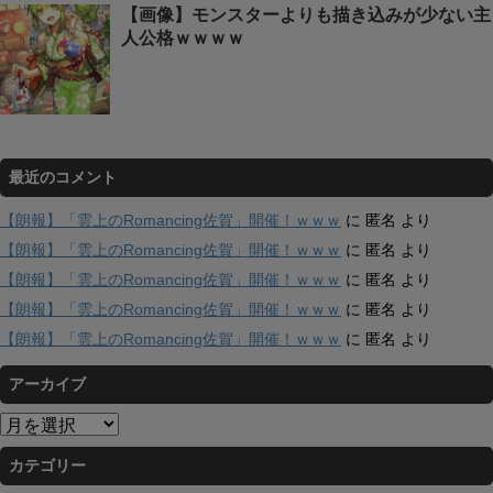
【画像】モンスターよりも描き込みが少ない主
人公格ｗｗｗｗ
最近のコメント
【朗報】「雲上のRomancing佐賀」開催！ｗｗｗ
に
匿名
より
【朗報】「雲上のRomancing佐賀」開催！ｗｗｗ
に
匿名
より
【朗報】「雲上のRomancing佐賀」開催！ｗｗｗ
に
匿名
より
【朗報】「雲上のRomancing佐賀」開催！ｗｗｗ
に
匿名
より
【朗報】「雲上のRomancing佐賀」開催！ｗｗｗ
に
匿名
より
アーカイブ
ア
ー
カテゴリー
カ
イ