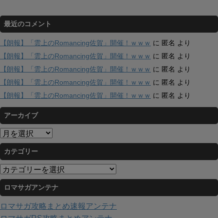
最近のコメント
【朗報】「雲上のRomancing佐賀」開催！ｗｗｗ
に
匿名
より
【朗報】「雲上のRomancing佐賀」開催！ｗｗｗ
に
匿名
より
【朗報】「雲上のRomancing佐賀」開催！ｗｗｗ
に
匿名
より
【朗報】「雲上のRomancing佐賀」開催！ｗｗｗ
に
匿名
より
【朗報】「雲上のRomancing佐賀」開催！ｗｗｗ
に
匿名
より
アーカイブ
ア
ー
カテゴリー
カ
イ
カ
ブ
テ
ロマサガアンテナ
ゴ
リ
ロマサガ攻略まとめ速報アンテナ
ー