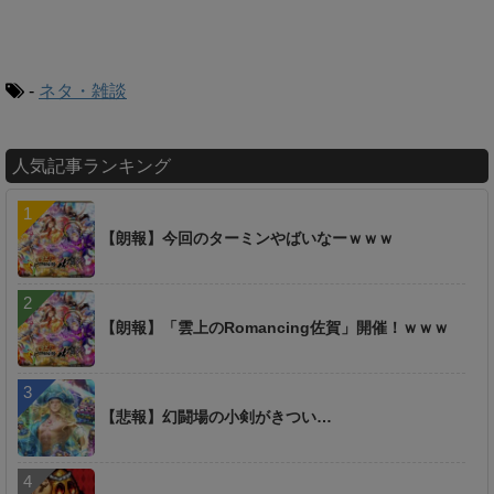
-
ネタ・雑談
人気記事ランキング
【朗報】今回のターミンやばいなーｗｗｗ
【朗報】「雲上のRomancing佐賀」開催！ｗｗｗ
【悲報】幻闘場の小剣がきつい…