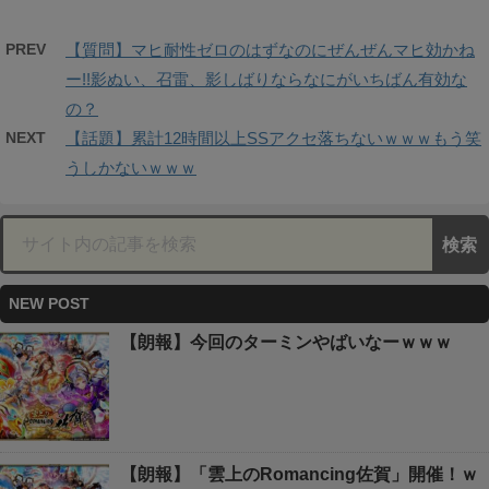
PREV
【質問】マヒ耐性ゼロのはずなのにぜんぜんマヒ効かね
ー!!影ぬい、召雷、影しばりならなにがいちばん有効な
の？
NEXT
【話題】累計12時間以上SSアクセ落ちないｗｗｗもう笑
うしかないｗｗｗ
NEW POST
【朗報】今回のターミンやばいなーｗｗｗ
【朗報】「雲上のRomancing佐賀」開催！ｗ