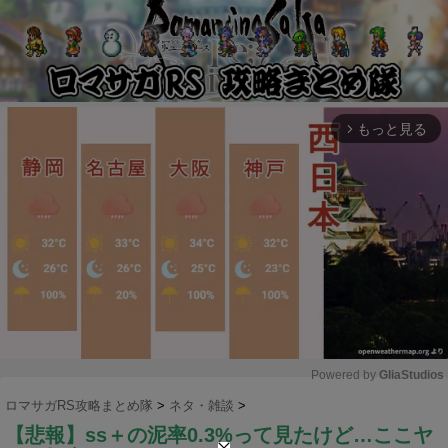
もっと見る
arrow_forward_ios
Powered by 
GliaStudios
ロマサガRS攻略まとめ隊
>
ネタ・雑談
>
M
【悲報】ss＋の泥率0.3%って見たけど…ここヤ
u