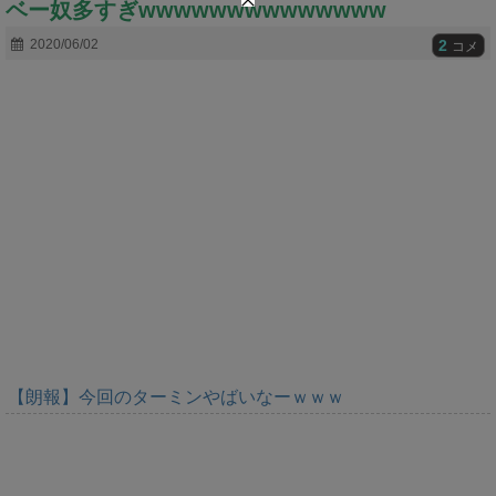
ベー奴多すぎwwwwwwwwwwwwww
t
e
2
2020/06/02
コメ
【朗報】今回のターミンやばいなーｗｗｗ