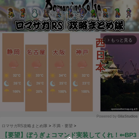
もっと見る
arrow_forward_ios
Powered by 
GliaStudios
ロマサガRS攻略まとめ隊
>
不満・要望
>
M
【要望】ぼうぎょコマンド実装してくれ！⇐BP3
u