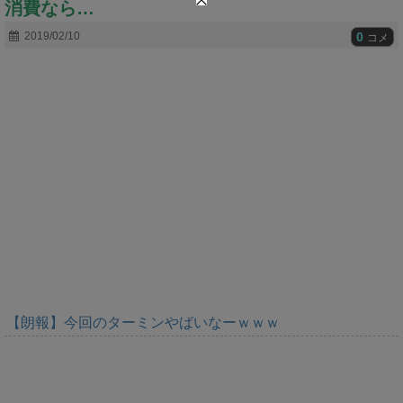
消費なら…
t
e
0
2019/02/10
コメ
【朗報】今回のターミンやばいなーｗｗｗ