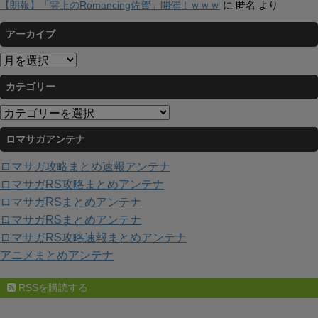
【朗報】「雲上のRomancing佐賀」開催！ｗｗｗ
に
匿名
より
アーカイブ
ア
ー
カテゴリー
カ
イ
カ
ブ
テ
ロマサガアンテナ
ゴ
リ
ロマサガ攻略まとめ速報アンテナ
ー
ロマサガRS攻略まとめアンテナ
ロマサガRSまとめアンテナ
ロマサガRSまとめアンテナ
ロマサガRS攻略速報まとめアンテナ
アニメまとめアンテナ
RSSを購読する