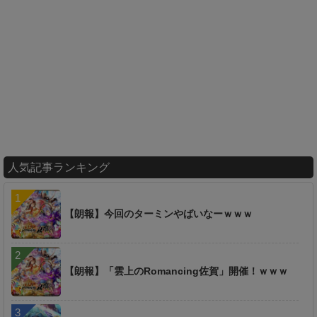
人気記事ランキング
【朗報】今回のターミンやばいなーｗｗｗ
【朗報】「雲上のRomancing佐賀」開催！ｗｗｗ