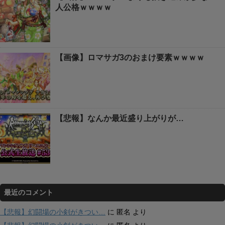
人公格ｗｗｗｗ
【画像】ロマサガ3のおまけ要素ｗｗｗｗ
【悲報】なんか最近盛り上がりが…
最近のコメント
【悲報】幻闘場の小剣がきつい…
に
匿名
より