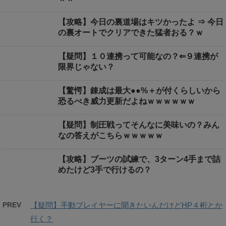
【攻略】今日の裏道場はキツかったよ ⇒ 今日
の裏オートでクリアできた猛者おる？ｗ
【疑問】１０連携って可能なの？⇐９連携が
限界じゃない？
【驚愕】錬成は最大●●%＋が付くらしいから
恐るべき威力更新だよねｗｗｗｗｗｗ
【疑問】制圧戦ってそんなに美味いの？みん
なの答えがこちらｗｗｗｗｗ
【攻略】ブーツの試練で、3ターン4手まで詰
めたけど3手で行けるの？
PREV
【疑問】手動プレイヤーに聞きたいんだけどHP４桁とか
行く？