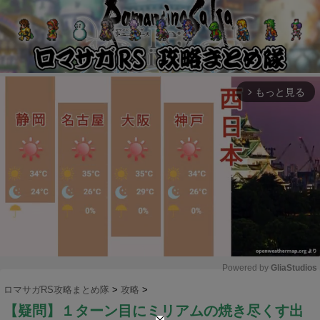
もっと見る
arrow_forward_ios
Powered by 
GliaStudios
ロマサガRS攻略まとめ隊
>
攻略
>
M
【疑問】１ターン目にミリアムの焼き尽くす出
u