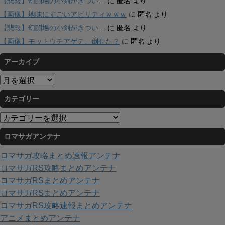
【悲報】幻闘場の小剣がきつい…
に
匿名
より
【画像】地味にすごいアビリティｗｗｗ
に
匿名
より
【悲報】幻闘場の小剣がきつい…
に
匿名
より
【画像】モットウチアゲテ、倒せた？
に
匿名
より
アーカイブ
ア
ー
カテゴリー
カ
イ
カ
ブ
テ
ロマサガアンテナ
ゴ
リ
ロマサガ攻略まとめ速報アンテナ
ー
ロマサガRS攻略まとめアンテナ
ロマサガRSまとめアンテナ
ロマサガRSまとめアンテナ
ロマサガRS攻略速報まとめアンテナ
アニメまとめアンテナ