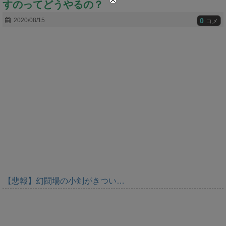
すのってどうやるの？
t
e
0
2020/08/15
コメ
【悲報】幻闘場の小剣がきつい…