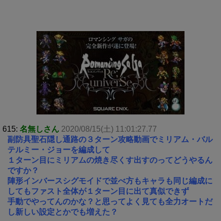
615:
名無しさん
2020/08/15(土) 11:01:27.77
副防具聖石隠し通路の３ターン攻略動画でミリアム・バル
テルミー・ジョーを編成して
１ターン目にミリアムの焼き尽くす出すのってどうやるん
ですか？
陣形インバースシグモイドで並べ方もキャラも同じ編成に
してもファスト全体が１ターン目に出て真似できず
手動でやってんのかな？と思ってよく見ても全力オートだ
し新しい設定とかでも増えた？