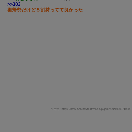
>>303
復帰勢だけど８割持ってて良かった
引用元：https://krsw.5ch.net/test/read.cgi/gamesm/1606871080/