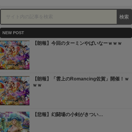
NEW POST
【朗報】今回のターミンやばいなーｗｗｗ
【朗報】「雲上のRomancing佐賀」開催！ｗ
ｗｗ
【悲報】幻闘場の小剣がきつい…