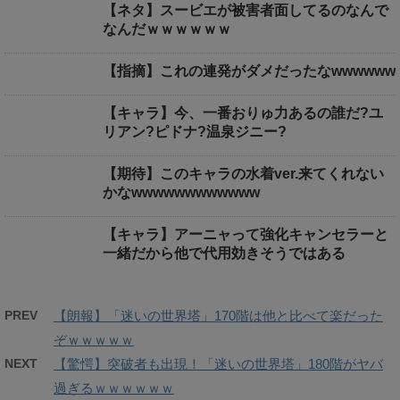
【ネタ】スービエが被害者面してるのなんで
なんだｗｗｗｗｗｗ
【指摘】これの連発がダメだったなwwwwww
【キャラ】今、一番おりゅ力あるの誰だ?ユ
リアン?ピドナ?温泉ジニー?
【期待】このキャラの水着ver.来てくれない
かなwwwwwwwwwwww
【キャラ】アーニャって強化キャンセラーと
一緒だから他で代用効きそうではある
PREV
【朗報】「迷いの世界塔」170階は他と比べて楽だった
ぞｗｗｗｗｗ
NEXT
【驚愕】突破者も出現！「迷いの世界塔」180階がヤバ
過ぎるｗｗｗｗｗｗ