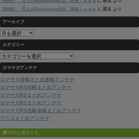
【朗報】「雲上のRomancing佐賀」開催！ｗｗｗ
に
匿名
より
【朗報】「雲上のRomancing佐賀」開催！ｗｗｗ
に
匿名
より
アーカイブ
ア
ー
カテゴリー
カ
イ
カ
ブ
テ
ロマサガアンテナ
ゴ
リ
ロマサガ攻略まとめ速報アンテナ
ー
ロマサガRS攻略まとめアンテナ
ロマサガRSまとめアンテナ
ロマサガRSまとめアンテナ
ロマサガRS攻略速報まとめアンテナ
アニメまとめアンテナ
RSSを購読する