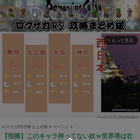
もっと見る
arrow_forward_ios
Powered by 
GliaStudios
ロマサガRS攻略まとめ隊
>
イベント
>
M
【指摘】このキャラ持ってない奴ｗ世界塔は壮
u