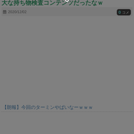
大な持ち物検査コンテンツだったなｗ
t
e
0
2020/12/02
コメ
【朗報】今回のターミンやばいなーｗｗｗ