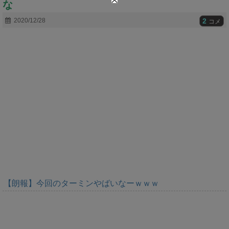
な
t
e
2
2020/12/28
コメ
【朗報】今回のターミンやばいなーｗｗｗ