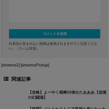
日本語が含まれない投稿は無視されますのでご注意くださ
い。（スパム対策）
[showrss2] [showrssPickup]
関連記事
【攻略】よーやく棍棒20倒せたあああ【追憶
の幻闘場】
【疑問】バトルヒストリア気持ち楽になった