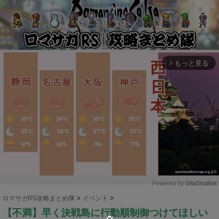
もっと見る
arrow_forward_ios
Powered by 
GliaStudios
ロマサガRS攻略まとめ隊
>
イベント
>
M
【不満】早く決戦島に行動順制御つけてほしい
u