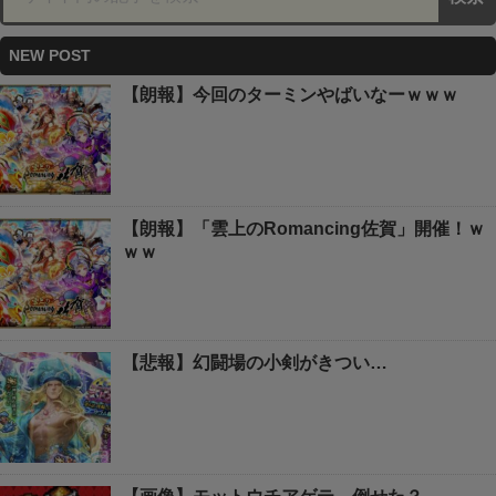
NEW POST
【朗報】今回のターミンやばいなーｗｗｗ
【朗報】「雲上のRomancing佐賀」開催！ｗ
ｗｗ
【悲報】幻闘場の小剣がきつい…