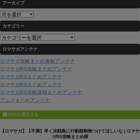
アーカイブ
ア
ー
カテゴリー
カ
イ
カ
ブ
テ
ロマサガアンテナ
ゴ
リ
ロマサガ攻略まとめ速報アンテナ
ー
ロマサガRS攻略まとめアンテナ
ロマサガRSまとめアンテナ
ロマサガRSまとめアンテナ
ロマサガRS攻略速報まとめアンテナ
アニメまとめアンテナ
RSSを購読する
【ロマサガ】【不満】早く決戦島に行動順制御つけてほしいな | ロマサ
ガRS攻略まとめ隊