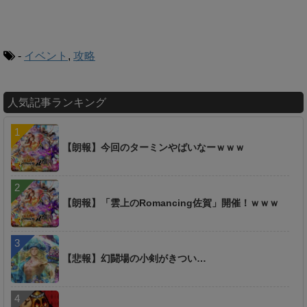
-
イベント
,
攻略
人気記事ランキング
【朗報】今回のターミンやばいなーｗｗｗ
【朗報】「雲上のRomancing佐賀」開催！ｗｗｗ
【悲報】幻闘場の小剣がきつい…