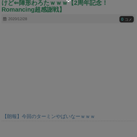
けど⇐陣形わろたｗｗｗ【2周年記念！
t
e
Romancing超感謝戦】
0
2020/12/28
コメ
【朗報】今回のターミンやばいなーｗｗｗ