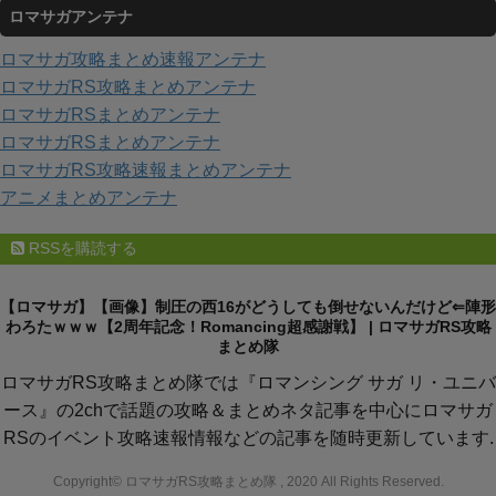
ロマサガアンテナ
ゴ
リ
ロマサガ攻略まとめ速報アンテナ
ー
ロマサガRS攻略まとめアンテナ
ロマサガRSまとめアンテナ
ロマサガRSまとめアンテナ
ロマサガRS攻略速報まとめアンテナ
アニメまとめアンテナ
RSSを購読する
【ロマサガ】【画像】制圧の西16がどうしても倒せないんだけど⇐陣形
わろたｗｗｗ【2周年記念！Romancing超感謝戦】 | ロマサガRS攻略
まとめ隊
ロマサガRS攻略まとめ隊では『ロマンシング サガ リ・ユニバ
ース』の2chで話題の攻略＆まとめネタ記事を中心にロマサガ
RSのイベント攻略速報情報などの記事を随時更新しています.
Copyright© ロマサガRS攻略まとめ隊 , 2020 All Rights Reserved.