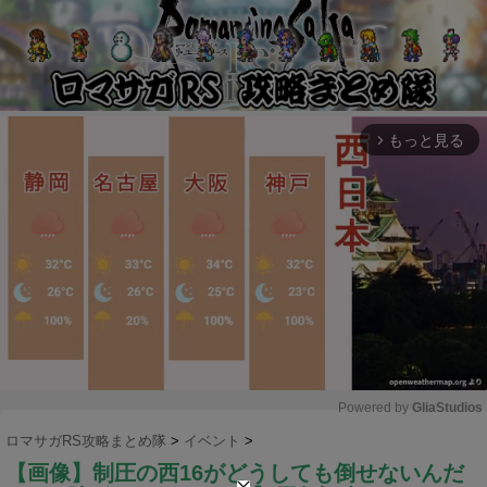
もっと見る
arrow_forward_ios
Powered by 
GliaStudios
ロマサガRS攻略まとめ隊
>
イベント
>
M
【画像】制圧の西16がどうしても倒せないんだ
u