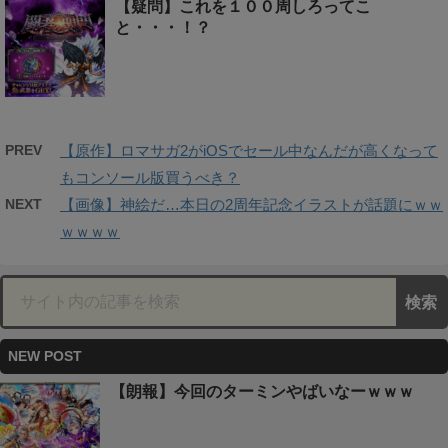
【疑問】これを１００周しろってこ
と・・・！？
PREV
【原作】ロマサガ2がiOSでセール中なんだが高くなって
もコンソール版買うべき？
NEXT
【画像】神絵だ…本日の2周年記念イラストが話題にｗｗ
ｗｗｗｗ
NEW POST
【朗報】今回のターミンやばいなーｗｗｗ