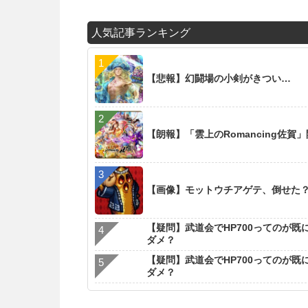
人気記事ランキング
【悲報】幻闘場の小剣がきつい…
【朗報】「雲上のRomancing佐賀
【画像】モットウチアゲテ、倒せた
【疑問】武道会でHP700ってのが既
ダメ？
【疑問】武道会でHP700ってのが既
ダメ？