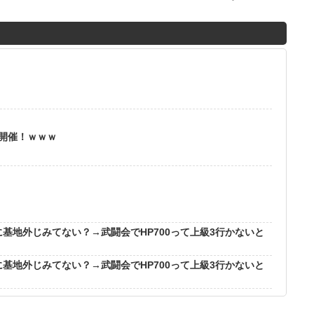
M
u
t
e
」開催！ｗｗｗ
？
に基地外じみてない？→武闘会でHP700って上級3行かないと
に基地外じみてない？→武闘会でHP700って上級3行かないと