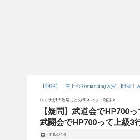
【朗報】「雲上のRomancing佐賀」開催！
ロマサガRS攻略まとめ隊
>
ネタ・雑談
>
【疑問】武道会でHP700
武闘会でHP700って上級
2019/03/08