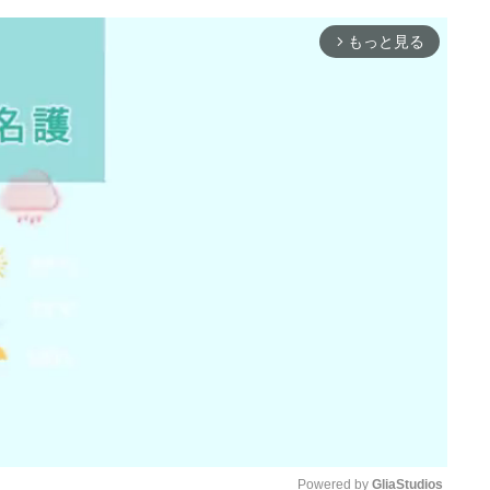
もっと見る
arrow_forward_ios
Powered by 
GliaStudios