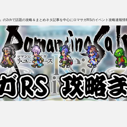
ス』の2chで話題の攻略＆まとめネタ記事を中心にロマサガRSのイベント攻略速報情