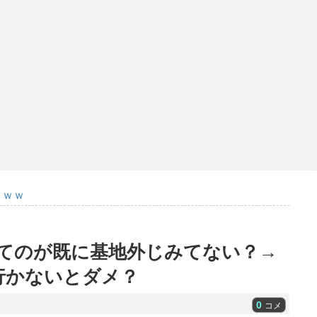
ｗｗｗ
ってのが既に基地外じみてない？→
3行かないとダメ？
0
コメ