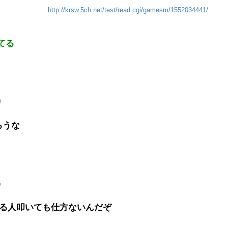
http://krsw.5ch.net/test/read.cgi/gamesm/1552034441/
てる
9
ろうな
6
てる人叩いても仕方ないんだぞ