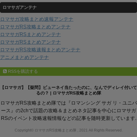
テ
ロマサガアンテナ
ゴ
リ
ロマサガ攻略まとめ速報アンテナ
ー
ロマサガRS攻略まとめアンテナ
ロマサガRSまとめアンテナ
ロマサガRSまとめアンテナ
ロマサガRS攻略速報まとめアンテナ
アニメまとめアンテナ
RSSを購読する
【ロマサガ】【疑問】ビューネイ当たったのに、なんでディレイ付いて
るの？ | ロマサガRS攻略まとめ隊
ロマサガRS攻略まとめ隊では『ロマンシング サガ リ・ユニバ
ース』の2chで話題の攻略＆まとめネタ記事を中心にロマサガ
RSのイベント攻略速報情報などの記事を随時更新しています.
Copyright© ロマサガRS攻略まとめ隊 , 2021 All Rights Reserved.