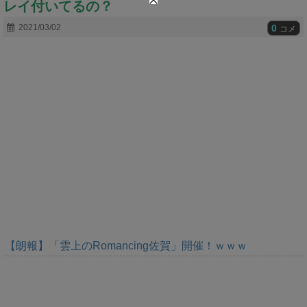
レイ付いてるの？
t
e
0
2021/03/02
コメ
【朗報】「雲上のRomancing佐賀」開催！ｗｗｗ