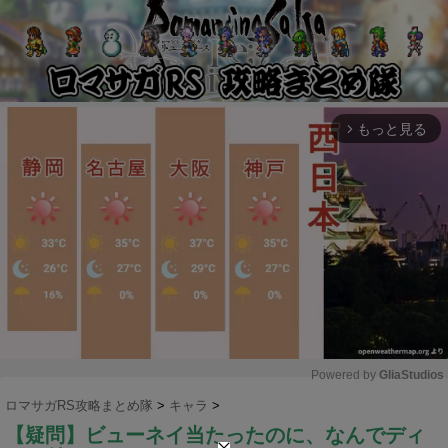
もっと見る
arrow_forward_ios
Powered by 
GliaStudios
ロマサガRS攻略まとめ隊
>
キャラ
>
M
【疑問】ビューネイ当たったのに、なんでディ
u