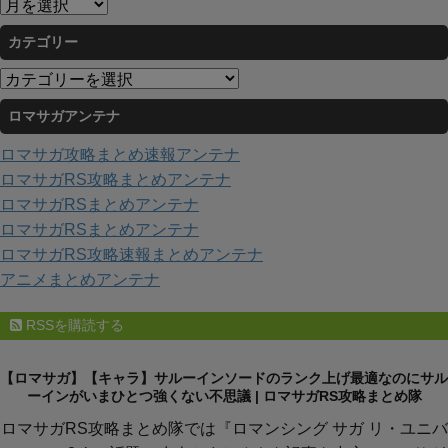
ア
ー
カテゴリー
カ
イ
カ
ブ
テ
ロマサガアンテナ
ゴ
リ
ロマサガ攻略まとめ速報アンテナ
ー
ロマサガRS攻略まとめアンテナ
ロマサガRSまとめアンテナ
ロマサガRSまとめアンテナ
ロマサガRS攻略速報まとめアンテナ
アニメまとめアンテナ
RSSを購読する
【ロマサガ】【キャラ】サルーインソードのランク上げ最適なのにサル
ーインがいまひとつ強くない不思議 | ロマサガRS攻略まとめ隊
ロマサガRS攻略まとめ隊では『ロマンシング サガ リ・ユニバ