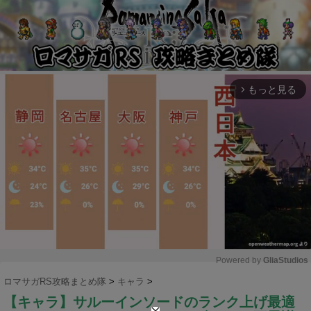
もっと見る
arrow_forward_ios
Powered by 
GliaStudios
ロマサガRS攻略まとめ隊
>
キャラ
>
M
【キャラ】サルーインソードのランク上げ最適
u