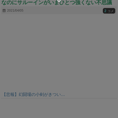
なのにサルーインがいまひとつ強くない不思議
t
e
2
2021/04/05
コメ
【悲報】幻闘場の小剣がきつい…