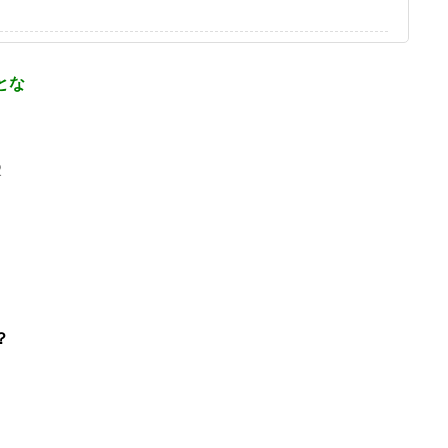
とな
2
？