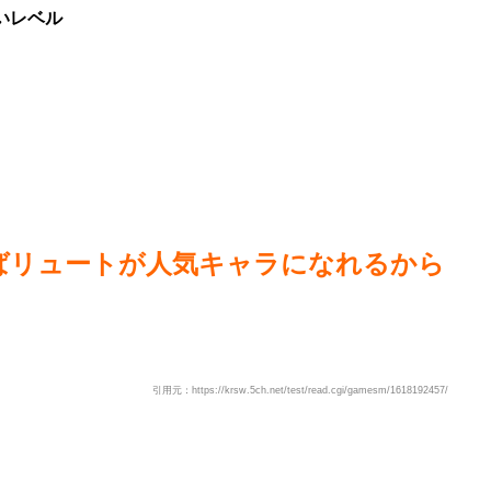
いレベル
ばリュートが人気キャラになれるから
引用元：https://krsw.5ch.net/test/read.cgi/gamesm/1618192457/