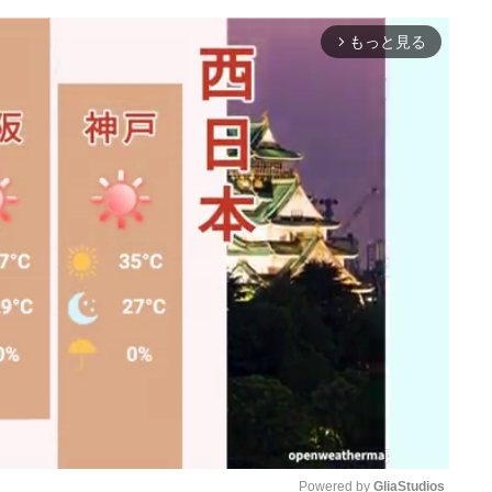
もっと見る
arrow_forward_ios
Powered by 
GliaStudios