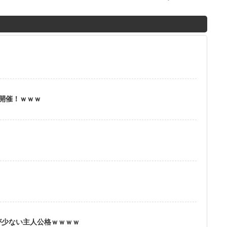
M
u
t
e
」開催！ｗｗｗ
？
が少ない主人公格ｗｗｗｗ