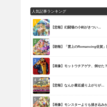
人気記事ランキング
【悲報】幻闘場の小剣がきつい…
【朗報】「雲上のRomancing佐賀
【画像】モットウチアゲテ、倒せた
【悲報】なんか最近盛り上がりが…
【画像】モンスターよりも描き込み