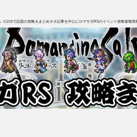
ス』の2chで話題の攻略＆まとめネタ記事を中心にロマサガRSのイベント攻略速報情