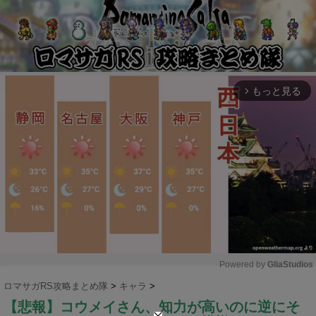
もっと見る
arrow_forward_ios
Powered by 
GliaStudios
ロマサガRS攻略まとめ隊
>
キャラ
>
M
【悲報】コウメイさん、知力が高いのに逆にそ
u