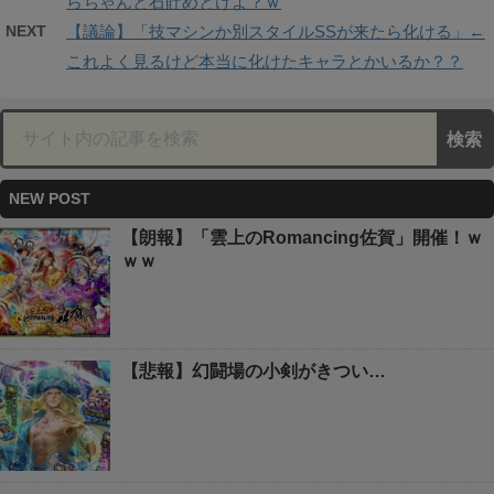
らちゃんと石貯めとけよ？ｗ
NEXT
【議論】「技マシンか別スタイルSSが来たら化ける」←
これよく見るけど本当に化けたキャラとかいるか？？
NEW POST
【朗報】「雲上のRomancing佐賀」開催！ｗ
ｗｗ
【悲報】幻闘場の小剣がきつい…