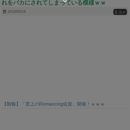
れをバカにされてしまっている模様ｗｗ
t
e
1
2019/03/16
コメ
【朗報】「雲上のRomancing佐賀」開催！ｗｗｗ