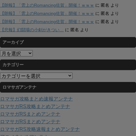
【朗報】「雲上のRomancing佐賀」開催！ｗｗｗ
に
匿名
より
【朗報】「雲上のRomancing佐賀」開催！ｗｗｗ
に
匿名
より
【朗報】「雲上のRomancing佐賀」開催！ｗｗｗ
に
匿名
より
【悲報】幻闘場の小剣がきつい…
に
匿名
より
アーカイブ
ア
ー
カテゴリー
カ
イ
カ
ブ
テ
ロマサガアンテナ
ゴ
リ
ロマサガ攻略まとめ速報アンテナ
ー
ロマサガRS攻略まとめアンテナ
ロマサガRSまとめアンテナ
ロマサガRSまとめアンテナ
ロマサガRS攻略速報まとめアンテナ