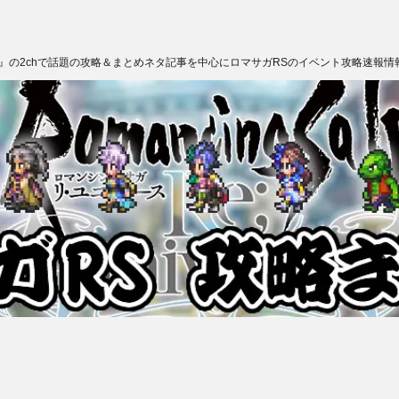
ス』の2chで話題の攻略＆まとめネタ記事を中心にロマサガRSのイベント攻略速報情