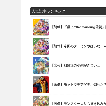
人気記事ランキング
【朗報】「雲上のRomancing佐賀
【朗報】今回のターミンやばいなー
【悲報】幻闘場の小剣がきつい…
【画像】モットウチアゲテ、倒せた
【画像】モンスターよりも描き込み