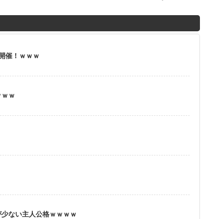
M
u
t
」開催！ｗｗｗ
e
ｗｗｗ
？
が少ない主人公格ｗｗｗｗ