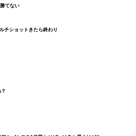
対勝てない
マルチショットきたら終わり
ね？