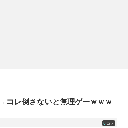
！→コレ倒さないと無理ゲーｗｗｗ
0
コメ