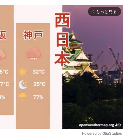
もっと見る
arrow_forward_ios
Powered by 
GliaStudios