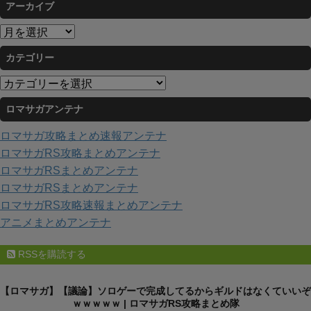
アーカイブ
ア
ー
カテゴリー
カ
イ
カ
ブ
テ
ロマサガアンテナ
ゴ
リ
ロマサガ攻略まとめ速報アンテナ
ー
ロマサガRS攻略まとめアンテナ
ロマサガRSまとめアンテナ
ロマサガRSまとめアンテナ
ロマサガRS攻略速報まとめアンテナ
アニメまとめアンテナ
RSSを購読する
【ロマサガ】【議論】ソロゲーで完成してるからギルドはなくていいぞ
ｗｗｗｗｗ | ロマサガRS攻略まとめ隊