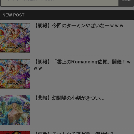
NEW POST
【朗報】今回のターミンやばいなーｗｗｗ
【朗報】「雲上のRomancing佐賀」開催！ｗ
ｗｗ
【悲報】幻闘場の小剣がきつい…