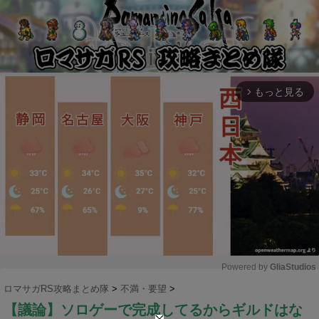
もっと見る
arrow_forward_ios
Powered by 
GliaStudios
ロマサガRS攻略まとめ隊
>
不満・要望
>
M
【議論】ソロゲーで完成してるからギルドはな
u