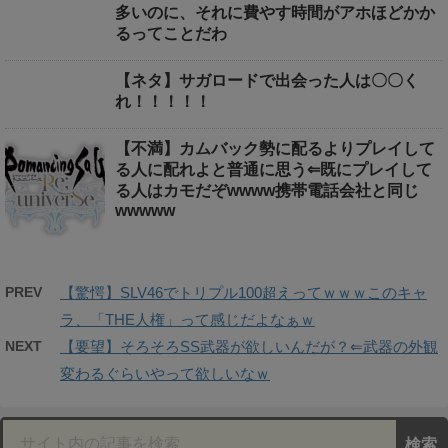
多いのに、それに費やす時間がアホほどかか
るってことだわ
【ネタ】サガロードで出会った人は〇〇く
れ！！！！！
【不満】カムバック勢に配るよりプレイして
る人に配れよと普通に思う⇐既にプレイして
る人はカモだぞwwww携帯電話会社と同じ
wwwww
PREV
【驚愕】SLV46でトリプル100超えってｗｗｗこのキャ
ラ、「THE人権」って感じだよなぁｗ
NEXT
【要望】そろそろSS武器が欲しいんだが？⇐武器の外観
変わるぐらいやって欲しいなｗ