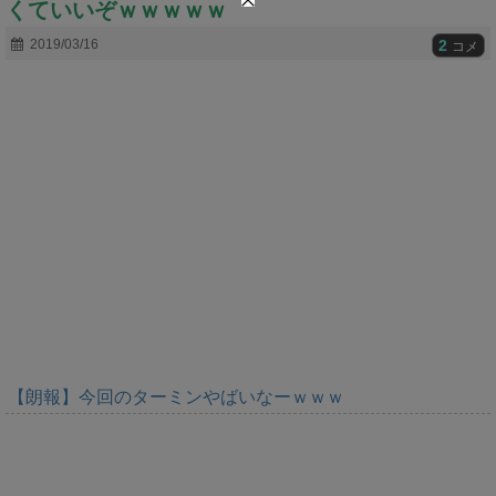
くていいぞｗｗｗｗｗ
t
e
2
2019/03/16
コメ
【朗報】今回のターミンやばいなーｗｗｗ