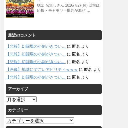
002: 名無しさん 2026/7/27(月) 以前は
応援・モヤモヤ・批判が混ぜ …
最近のコメント
【悲報】幻闘場の小剣がきつい…
に
匿名
より
【悲報】幻闘場の小剣がきつい…
に
匿名
より
【悲報】幻闘場の小剣がきつい…
に
匿名
より
【画像】地味にすごいアビリティｗｗｗ
に
匿名
より
【悲報】幻闘場の小剣がきつい…
に
匿名
より
アーカイブ
ア
ー
カテゴリー
カ
イ
カ
ブ
テ