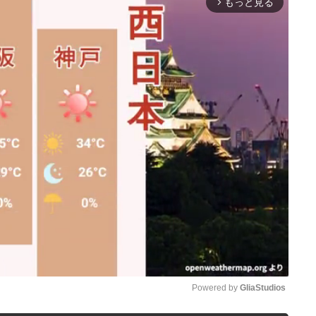
もっと見る
arrow_forward_ios
Powered by 
GliaStudios