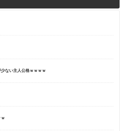
M
u
t
？
e
が少ない主人公格ｗｗｗｗ
ｗｗ