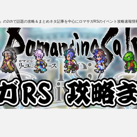
ス』の2chで話題の攻略＆まとめネタ記事を中心にロマサガRSのイベント攻略速報情