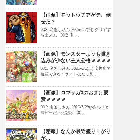
【画像】モットウチアゲテ、倒
せた？
002: 名無しさん 2026/8/2(日) クリアす
ら出来ん 003: 名 …
【画像】モンスターよりも描き
込みが少ない主人公格ｗｗｗｗ
002: 名無しさん 2026/8/1(土) 交換所で
確認できるイラストなんて見 …
【画像】ロマサガ3のおまけ要
素ｗｗｗｗ
002: 名無しさん 2026/7/28(火) わりと
運ゲーだった記憶 00 …
【悲報】なんか最近盛り上がり
が…