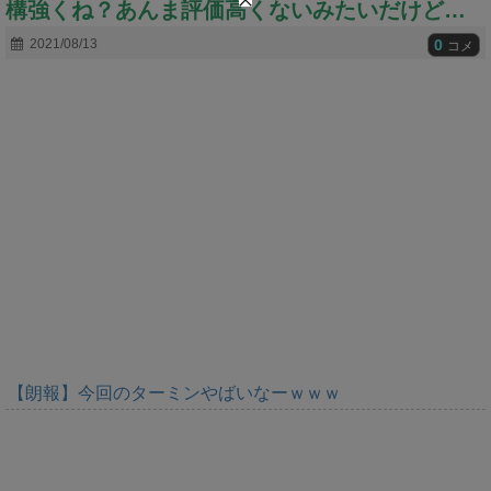
構強くね？あんま評価高くないみたいだけど…
t
e
0
2021/08/13
コメ
【朗報】今回のターミンやばいなーｗｗｗ