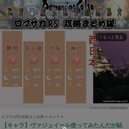
もっと見る
arrow_forward_ios
Powered by 
GliaStudios
ロマサガRS攻略まとめ隊
>
キャラ
>
M
【キャラ】ヴァジュイール使ってみたんだが結
u