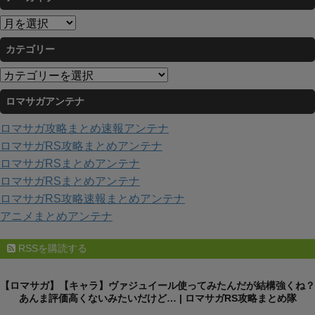
ア
ー
カテゴリー
カ
イ
カ
ブ
テ
ロマサガアンテナ
ゴ
リ
ロマサガ攻略まとめ速報アンテナ
ー
ロマサガRS攻略まとめアンテナ
ロマサガRSまとめアンテナ
ロマサガRSまとめアンテナ
ロマサガRS攻略速報まとめアンテナ
アニメまとめアンテナ
RSSを購読する
【ロマサガ】【キャラ】ヴァジュイール使ってみたんだが結構強くね？
あんま評価高くないみたいだけど… | ロマサガRS攻略まとめ隊