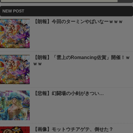
NEW POST
【朗報】今回のターミンやばいなーｗｗｗ
【朗報】「雲上のRomancing佐賀」開催！ｗ
ｗｗ
【悲報】幻闘場の小剣がきつい…
【画像】モットウチアゲテ、倒せた？