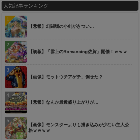
人気記事ランキング
【悲報】幻闘場の小剣がきつい…
【朗報】「雲上のRomancing佐賀」開催！ｗｗｗ
【画像】モットウチアゲテ、倒せた？
【悲報】なんか最近盛り上がりが…
【画像】モンスターよりも描き込みが少ない主人公
格ｗｗｗｗ